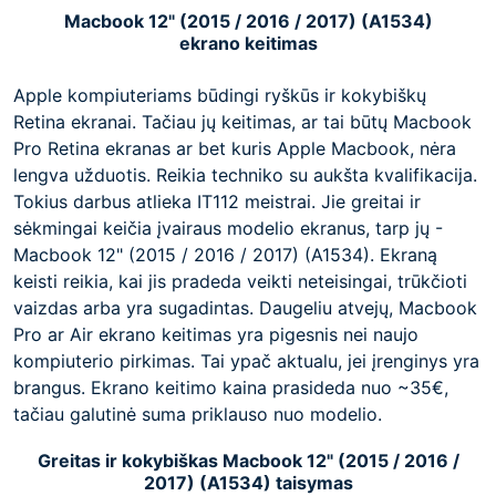
Macbook 12" (2015 / 2016 / 2017) (A1534)
ekrano keitimas
Apple kompiuteriams būdingi ryškūs ir kokybiškų
Retina ekranai. Tačiau jų keitimas, ar tai būtų Macbook
Pro Retina ekranas ar bet kuris Apple Macbook, nėra
lengva užduotis. Reikia techniko su aukšta kvalifikacija.
Tokius darbus atlieka IT112 meistrai. Jie greitai ir
sėkmingai keičia įvairaus modelio ekranus, tarp jų -
Macbook 12" (2015 / 2016 / 2017) (A1534). Ekraną
keisti reikia, kai jis pradeda veikti neteisingai, trūkčioti
vaizdas arba yra sugadintas. Daugeliu atvejų, Macbook
Pro ar Air ekrano keitimas yra pigesnis nei naujo
kompiuterio pirkimas. Tai ypač aktualu, jei įrenginys yra
brangus. Ekrano keitimo kaina prasideda nuo ~35€,
tačiau galutinė suma priklauso nuo modelio.
Greitas ir kokybiškas Macbook 12" (2015 / 2016 /
2017) (A1534) taisymas