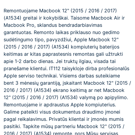
Remontuojame Macbook 12" (2015 / 2016 / 2017)
(A1534) greitai ir kokybiškai. Taisome Macbook Air ir
Macbook Pro, sklandus bendradarbiavimas
garantuotas. Remonto laikas priklauso nuo gedimo
sudėtingumo tipo, pavyzdžiui, Apple Macbook 12"
(2015 / 2016 / 2017) (A1534) kompiuterių baterijos
keitimas ar kitas paprastesnis remontas gali užtrukti
apie 1-2 darbo dienas. Jei truktų ilgiau, visada tai
pranešame klientui. IT112 taisykloje dirba profesionalūs
Apple serviso technikai. Visiems darbas suteikiame
bent 3 mėnesių garantiją, įskaitant Macbook 12" (2015 /
2016 / 2017) (A1534) ekrano keitimą ar net Macbook
12" (2015 / 2016 / 2017) (A1534) valymą po apipylimo.
Remontuojame ir apdraustus Apple kompiuterius.
Galime pateikti visus dokumentus draudimo įmonei
pagal reikalavimus. Privatūs klientai ir įmonės mumis
pasitiki. Tapkite mūsų partneriu Macbook 12" (2015 /
2016 / 2017) (A1534) remonte, nors Mūsų servisas