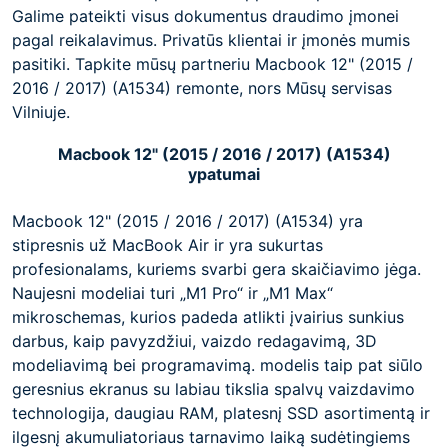
Galime pateikti visus dokumentus draudimo įmonei
pagal reikalavimus. Privatūs klientai ir įmonės mumis
pasitiki. Tapkite mūsų partneriu Macbook 12" (2015 /
2016 / 2017) (A1534) remonte, nors Mūsų servisas
Vilniuje.
Macbook 12" (2015 / 2016 / 2017) (A1534)
ypatumai
Macbook 12" (2015 / 2016 / 2017) (A1534) yra
stipresnis už MacBook Air ir yra sukurtas
profesionalams, kuriems svarbi gera skaičiavimo jėga.
Naujesni modeliai turi „M1 Pro“ ir „M1 Max“
mikroschemas, kurios padeda atlikti įvairius sunkius
darbus, kaip pavyzdžiui, vaizdo redagavimą, 3D
modeliavimą bei programavimą. modelis taip pat siūlo
geresnius ekranus su labiau tikslia spalvų vaizdavimo
technologija, daugiau RAM, platesnį SSD asortimentą ir
ilgesnį akumuliatoriaus tarnavimo laiką sudėtingiems