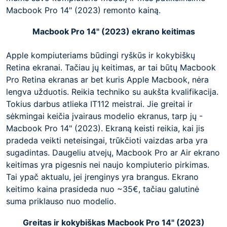
Macbook Pro 14" (2023) remonto kainą.
Macbook Pro 14" (2023) ekrano keitimas
Apple kompiuteriams būdingi ryškūs ir kokybiškų
Retina ekranai. Tačiau jų keitimas, ar tai būtų Macbook
Pro Retina ekranas ar bet kuris Apple Macbook, nėra
lengva užduotis. Reikia techniko su aukšta kvalifikacija.
Tokius darbus atlieka IT112 meistrai. Jie greitai ir
sėkmingai keičia įvairaus modelio ekranus, tarp jų -
Macbook Pro 14" (2023). Ekraną keisti reikia, kai jis
pradeda veikti neteisingai, trūkčioti vaizdas arba yra
sugadintas. Daugeliu atvejų, Macbook Pro ar Air ekrano
keitimas yra pigesnis nei naujo kompiuterio pirkimas.
Tai ypač aktualu, jei įrenginys yra brangus. Ekrano
keitimo kaina prasideda nuo ~35€, tačiau galutinė
suma priklauso nuo modelio.
Greitas ir kokybiškas Macbook Pro 14" (2023)