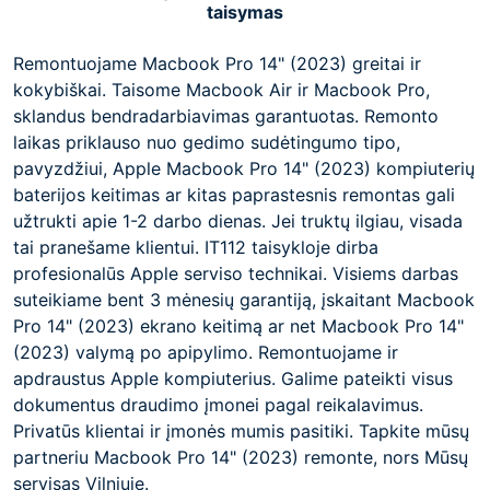
taisymas
Remontuojame Macbook Pro 14" (2023) greitai ir
kokybiškai. Taisome Macbook Air ir Macbook Pro,
sklandus bendradarbiavimas garantuotas. Remonto
laikas priklauso nuo gedimo sudėtingumo tipo,
pavyzdžiui, Apple Macbook Pro 14" (2023) kompiuterių
baterijos keitimas ar kitas paprastesnis remontas gali
užtrukti apie 1-2 darbo dienas. Jei truktų ilgiau, visada
tai pranešame klientui. IT112 taisykloje dirba
profesionalūs Apple serviso technikai. Visiems darbas
suteikiame bent 3 mėnesių garantiją, įskaitant Macbook
Pro 14" (2023) ekrano keitimą ar net Macbook Pro 14"
(2023) valymą po apipylimo. Remontuojame ir
apdraustus Apple kompiuterius. Galime pateikti visus
dokumentus draudimo įmonei pagal reikalavimus.
Privatūs klientai ir įmonės mumis pasitiki. Tapkite mūsų
partneriu Macbook Pro 14" (2023) remonte, nors Mūsų
servisas Vilniuje.