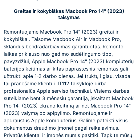
Greitas ir kokybiškas Macbook Pro 14" (2023)
taisymas
Remontuojame Macbook Pro 14" (2023) greitai ir
kokybiškai. Taisome Macbook Air ir Macbook Pro,
sklandus bendradarbiavimas garantuotas. Remonto
laikas priklauso nuo gedimo sudėtingumo tipo,
pavyzdžiui, Apple Macbook Pro 14" (2023) kompiuterių
baterijos keitimas ar kitas paprastesnis remontas gali
užtrukti apie 1-2 darbo dienas. Jei truktų ilgiau, visada
tai pranešame klientui. IT112 taisykloje dirba
profesionalūs Apple serviso technikai. Visiems darbas
suteikiame bent 3 mėnesių garantiją, įskaitant Macbook
Pro 14" (2023) ekrano keitimą ar net Macbook Pro 14"
(2023) valymą po apipylimo. Remontuojame ir
apdraustus Apple kompiuterius. Galime pateikti visus
dokumentus draudimo įmonei pagal reikalavimus.
Privatūs klientai ir įmonės mumis pasitiki. Tapkite mūsų