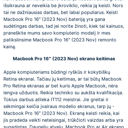
išsikrauna ar neveikia be įkroviklio, reikia ją keisti. Nors
tai ne dažniausias darbas, bet labai populiarus. Keisti
Macbook Pro 16″ (2023 Nov) bateriją yra gana
sudėtingas darbas, tad jei norite žinoti, kiek tai kainuos,
praneškite mums savo kompiuterio modelį ir mes
patikslinsime Macbook Pro 16″ (2023 Nov) remonto
kainą.
Macbook Pro 16″ (2023 Nov) ekrano keitimas
Apple kompiuteriams būdingi ryškūs ir kokybiškų
Retina ekranai. Tačiau jų keitimas, ar tai būtų Macbook
Pro Retina ekranas ar bet kuris Apple Macbook, nėra
lengva užduotis. Reikia techniko su aukšta kvalifikacija.
Tokius darbus atlieka IT112 meistrai. Jie greitai ir
sėkmingai keičia įvairaus modelio ekranus, tarp jų -
Macbook Pro 16″ (2023 Nov). Ekraną keisti reikia, kai
jis pradeda veikti neteisingai, trūkčioti vaizdas arba yra
sugadintas. Daugeliu atvejų, Macbook Pro ar Air ekrano