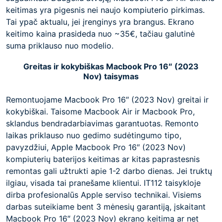
keitimas yra pigesnis nei naujo kompiuterio pirkimas.
Tai ypač aktualu, jei įrenginys yra brangus. Ekrano
keitimo kaina prasideda nuo ~35€, tačiau galutinė
suma priklauso nuo modelio.
Greitas ir kokybiškas Macbook Pro 16″ (2023
Nov) taisymas
Remontuojame Macbook Pro 16″ (2023 Nov) greitai ir
kokybiškai. Taisome Macbook Air ir Macbook Pro,
sklandus bendradarbiavimas garantuotas. Remonto
laikas priklauso nuo gedimo sudėtingumo tipo,
pavyzdžiui, Apple Macbook Pro 16″ (2023 Nov)
kompiuterių baterijos keitimas ar kitas paprastesnis
remontas gali užtrukti apie 1-2 darbo dienas. Jei truktų
ilgiau, visada tai pranešame klientui. IT112 taisykloje
dirba profesionalūs Apple serviso technikai. Visiems
darbas suteikiame bent 3 mėnesių garantiją, įskaitant
Macbook Pro 16″ (2023 Nov) ekrano keitimą ar net