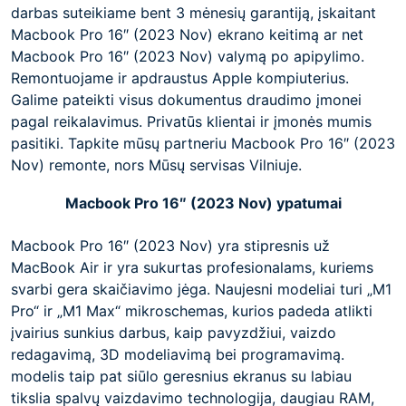
darbas suteikiame bent 3 mėnesių garantiją, įskaitant
Macbook Pro 16″ (2023 Nov) ekrano keitimą ar net
Macbook Pro 16″ (2023 Nov) valymą po apipylimo.
Remontuojame ir apdraustus Apple kompiuterius.
Galime pateikti visus dokumentus draudimo įmonei
pagal reikalavimus. Privatūs klientai ir įmonės mumis
pasitiki. Tapkite mūsų partneriu Macbook Pro 16″ (2023
Nov) remonte, nors Mūsų servisas Vilniuje.
Macbook Pro 16″ (2023 Nov) ypatumai
Macbook Pro 16″ (2023 Nov) yra stipresnis už
MacBook Air ir yra sukurtas profesionalams, kuriems
svarbi gera skaičiavimo jėga. Naujesni modeliai turi „M1
Pro“ ir „M1 Max“ mikroschemas, kurios padeda atlikti
įvairius sunkius darbus, kaip pavyzdžiui, vaizdo
redagavimą, 3D modeliavimą bei programavimą.
modelis taip pat siūlo geresnius ekranus su labiau
tikslia spalvų vaizdavimo technologija, daugiau RAM,