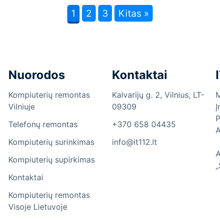
1
2
3
Kitas »
Nuorodos
Kontaktai
Kompiuterių remontas
Kalvarijų g. 2, Vilnius, LT-
M
Vilniuje
09309
Į
P
Telefonų remontas
+370 658 04435
A
Kompiuterių surinkimas
info@it112.lt
A
Kompiuterių supirkimas
„
Kontaktai
Kompiuterių remontas
Visoje Lietuvoje