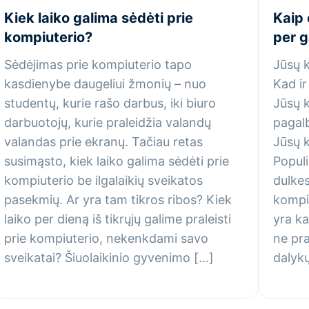
Kiek laiko galima sėdėti prie
Kaip 
kompiuterio?
per g
Sėdėjimas prie kompiuterio tapo
Jūsų k
kasdienybe daugeliui žmonių – nuo
Kad ir
studentų, kurie rašo darbus, iki biuro
Jūsų 
darbuotojų, kurie praleidžia valandų
pagalb
valandas prie ekranų. Tačiau retas
Jūsų k
susimąsto, kiek laiko galima sėdėti prie
Populi
kompiuterio be ilgalaikių sveikatos
dulkes
pasekmių. Ar yra tam tikros ribos? Kiek
kompiu
laiko per dieną iš tikrųjų galime praleisti
yra ka
prie kompiuterio, nekenkdami savo
ne pra
sveikatai? Šiuolaikinio gyvenimo […]
dalykų