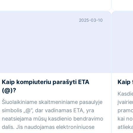
2025-03-10
Kaip kompiuteriu parašyti ETA
Kaip 
(@)?
Kasdi
Šiuolaikiniame skaitmeniniame pasaulyje
įvairi
simbolis „@“, dar vadinamas ETA, yra
pramog
neatsiejama mūsų kasdienio bendravimo
kai no
dalis. Jis naudojamas elektroniniuose
atlie