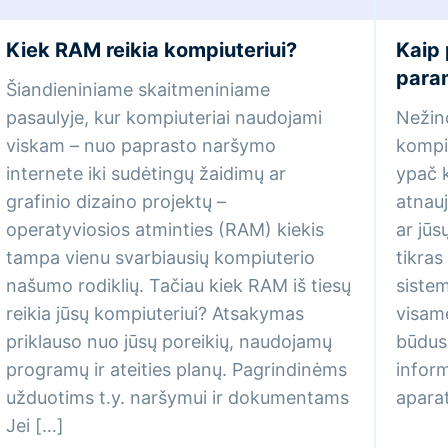
Kiek RAM reikia kompiuteriui?
Kaip 
para
Šiandieniniame skaitmeniniame
pasaulyje, kur kompiuteriai naudojami
Nežino
viskam – nuo paprasto naršymo
kompiu
internete iki sudėtingų žaidimų ar
ypač k
grafinio dizaino projektų –
atnauj
operatyviosios atminties (RAM) kiekis
ar jūs
tampa vienu svarbiausių kompiuterio
tikra
našumo rodiklių. Tačiau kiek RAM iš tiesų
sistem
reikia jūsų kompiuteriui? Atsakymas
visame
priklauso nuo jūsų poreikių, naudojamų
būdus,
programų ir ateities planų. Pagrindinėms
inform
užduotims t.y. naršymui ir dokumentams
aparat
Jei […]