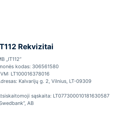
IT112 Rekvizitai
B „IT112“
monės kodas: 306561580
VM: LT100016378016
dresas: Kalvarijų g. 2, Vilnius, LT-09309
tsiskaitomoji sąskaita: LT077300010181630587
Swedbank”, AB