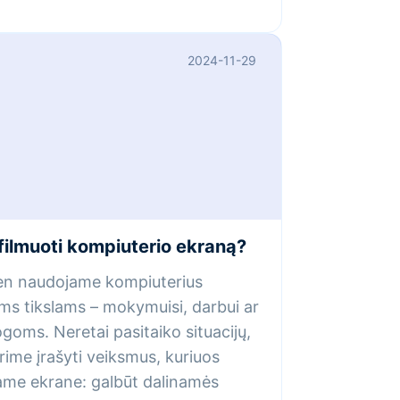
2024-11-29
filmuoti kompiuterio ekraną?
en naudojame kompiuterius
ems tikslams – mokymuisi, darbui ar
oms. Neretai pasitaiko situacijų,
rime įrašyti veiksmus, kuriuos
kame ekrane: galbūt dalinamės