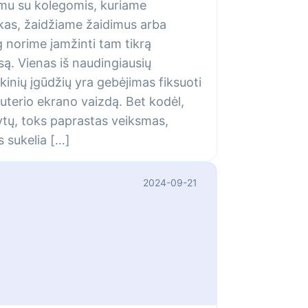
u su kolegomis, kuriame
as, žaidžiame žaidimus arba
g norime įamžinti tam tikrą
ą. Vienas iš naudingiausių
ikinių įgūdžių yra gebėjimas fiksuoti
terio ekrano vaizdą. Bet kodėl,
ytų, toks paprastas veiksmas,
s sukelia […]
2024-09-21