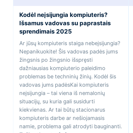
Kodėl neįsijungia kompiuteris?
Išsamus vadovas su paprastais
sprendimais 2025
Ar jūsų kompiuteris staiga nebeįsijungia?
Nepanikuokite! Šis vadovas padės jums
žingsnis po žingsnio išspręsti
dažniausias kompiuterio paleidimo
problemas be techninių žinių. Kodėl šis
vadovas jums padėsKai kompiuteris
neįsijungia – tai viena iš nemalonių
situacijų, su kuria gali susidurti
kiekvienas. Ar tai būtų stacionarus
kompiuteris darbe ar nešiojamasis
namie, problema gali atrodyti bauginanti.