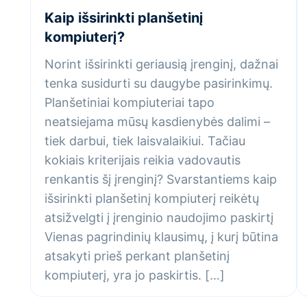
Kaip išsirinkti planšetinį
kompiuterį?
Norint išsirinkti geriausią įrenginį, dažnai
tenka susidurti su daugybe pasirinkimų.
Planšetiniai kompiuteriai tapo
neatsiejama mūsų kasdienybės dalimi –
tiek darbui, tiek laisvalaikiui. Tačiau
kokiais kriterijais reikia vadovautis
renkantis šį įrenginį? Svarstantiems kaip
išsirinkti planšetinį kompiuterį reikėtų
atsižvelgti į įrenginio naudojimo paskirtį
Vienas pagrindinių klausimų, į kurį būtina
atsakyti prieš perkant planšetinį
kompiuterį, yra jo paskirtis. […]