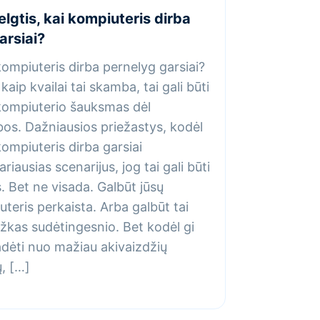
elgtis, kai kompiuteris dirba
arsiai?
ompiuteris dirba pernelyg garsiai?
 kaip kvailai tai skamba, tai gali būti
kompiuterio šauksmas dėl
os. Dažniausios priežastys, kodėl
ompiuteris dirba garsiai
ariausias scenarijus, jog tai gali būti
. Bet ne visada. Galbūt jūsų
teris perkaista. Arba galbūt tai
žkas sudėtingesnio. Bet kodėl gi
dėti nuo mažiau akivaizdžių
, […]