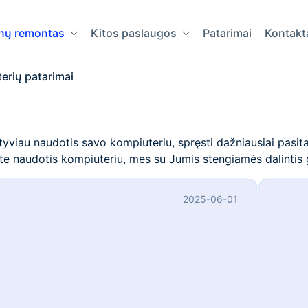
onų remontas
Kitos paslaugos
Patarimai
Kontakt
erių patarimai
ktyviau naudotis savo kompiuteriu, spręsti dažniausiai pasit
te naudotis kompiuteriu, mes su Jumis stengiamės dalintis g
2025-06-01