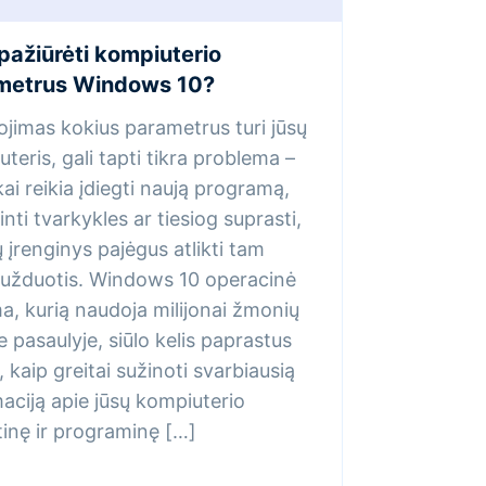
pažiūrėti kompiuterio
metrus Windows 10?
jimas kokius parametrus turi jūsų
teris, gali tapti tikra problema –
ai reikia įdiegti naują programą,
inti tvarkykles ar tiesiog suprasti,
ų įrenginys pajėgus atlikti tam
s užduotis. Windows 10 operacinė
a, kurią naudoja milijonai žmonių
 pasaulyje, siūlo kelis paprastus
 kaip greitai sužinoti svarbiausią
aciją apie jūsų kompiuterio
inę ir programinę […]