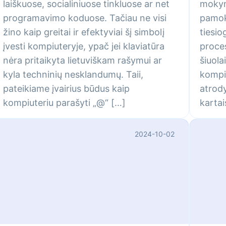
laiškuose, socialiniuose tinkluose ar net
mokym
programavimo koduose. Tačiau ne visi
pamok
žino kaip greitai ir efektyviai šį simbolį
tiesio
įvesti kompiuteryje, ypač jei klaviatūra
proces
nėra pritaikyta lietuviškam rašymui ar
šiuola
kyla techninių nesklandumų. Taii,
kompiu
pateikiame įvairius būdus kaip
atrod
kompiuteriu parašyti „@“ […]
kartai
2024-10-02