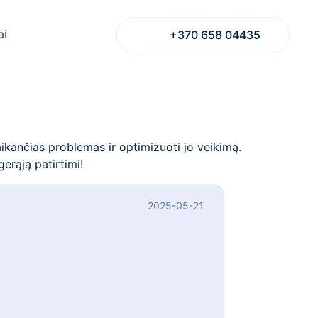
ai
+370 658 04435
aikančias problemas ir optimizuoti jo veikimą.
erąją patirtimi!
2025-05-21