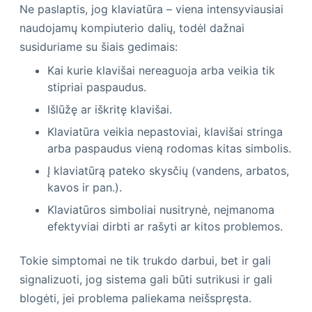
Ne paslaptis, jog klaviatūra – viena intensyviausiai
naudojamų kompiuterio dalių, todėl dažnai
susiduriame su šiais gedimais:
Kai kurie klavišai nereaguoja arba veikia tik
stipriai paspaudus.
Išlūžę ar iškritę klavišai.
Klaviatūra veikia nepastoviai, klavišai stringa
arba paspaudus vieną rodomas kitas simbolis.
Į klaviatūrą pateko skysčių (vandens, arbatos,
kavos ir pan.).
Klaviatūros simboliai nusitrynė, neįmanoma
efektyviai dirbti ar rašyti ar kitos problemos.
Tokie simptomai ne tik trukdo darbui, bet ir gali
signalizuoti, jog sistema gali būti sutrikusi ir gali
blogėti, jei problema paliekama neišspręsta.