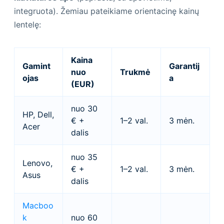
integruota). Žemiau pateikiame orientacinę kainų
lentelę:
Kaina
Gamint
Garantij
nuo
Trukmė
ojas
a
(EUR)
nuo 30
HP, Dell,
€ +
1–2 val.
3 mėn.
Acer
dalis
nuo 35
Lenovo,
€ +
1–2 val.
3 mėn.
Asus
dalis
Macboo
k
nuo 60