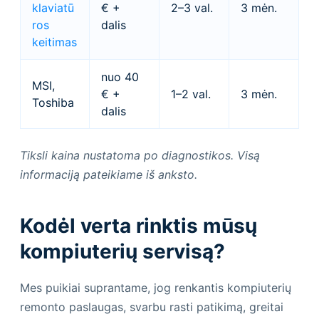
klaviatū
€ +
2–3 val.
3 mėn.
ros
dalis
keitimas
nuo 40
MSI,
€ +
1–2 val.
3 mėn.
Toshiba
dalis
Tiksli kaina nustatoma po diagnostikos. Visą
informaciją pateikiame iš anksto.
Kodėl verta rinktis mūsų
kompiuterių servisą?
Mes puikiai suprantame, jog renkantis kompiuterių
remonto paslaugas, svarbu rasti patikimą, greitai