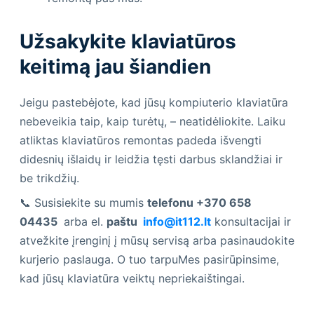
Užsakykite klaviatūros
keitimą jau šiandien
Jeigu pastebėjote, kad jūsų kompiuterio klaviatūra
nebeveikia taip, kaip turėtų, – neatidėliokite. Laiku
atliktas klaviatūros remontas padeda išvengti
didesnių išlaidų ir leidžia tęsti darbus sklandžiai ir
be trikdžių.
📞 Susisiekite su mumis
telefonu +370 658
04435
arba el.
paštu
info@it112.lt
konsultacijai ir
atvežkite įrenginį į mūsų servisą arba pasinaudokite
kurjerio paslauga. O tuo tarpuMes pasirūpinsime,
kad jūsų klaviatūra veiktų nepriekaištingai.