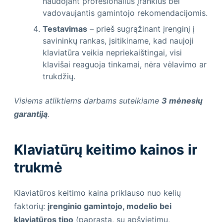
naudojant profesionalius įrankius bei
vadovaujantis gamintojo rekomendacijomis.
Testavimas
– prieš sugrąžinant įrenginį į
savininkų rankas, įsitikiname, kad naujoji
klaviatūra veikia nepriekaištingai, visi
klavišai reaguoja tinkamai, nėra vėlavimo ar
trukdžių.
Visiems atliktiems darbams suteikiame
3 mėnesių
garantiją
.
Klaviatūrų keitimo kainos ir
trukmė
Klaviatūros keitimo kaina priklauso nuo kelių
faktorių:
įrenginio gamintojo, modelio bei
klaviatūros tipo
(paprasta, su apšvietimu,