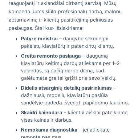
reaguojantį ir sklandžiai dirbantį servisą. Mūsų
komanda Jums siūlo profesionalų darbą, malonų
aptarnavimą ir klientų pasitikėjimą pelniusias
paslaugas. Štai kuo išsiskiriame:
Patyrę meistrai
– daugybė sėkmingai
pakeistų klaviatūrų ir patenkintų klientų.
Greita remonto paslauga
– daugumą
klaviatūrų keitimų darbų atliekame per 1–2
valandas, tą pačią darbo dieną, kad
galėtumėte greitai grįžti prie savo veiklų.
Didelis atsarginių detalių pasirinkimas
–
dažniausių modelių klaviatūrų pasiūla
sandėlyje padeda išvengti papildomo laukimo.
Skaidri kainodara
– klientui aiškiai pateikiame
visas kainas ir darbus.
Nemokama diagnostika
– jei atliekate
remontą pas mus.