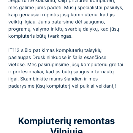
Jeigu turite klausimų, kaip prižiūrėti kompiuterį,
mes galime jums padėti. Mūsų specialistai pasiūlys,
kaip geriausiai rūpintis jūsų kompiuteriu, kad jis
veiktų ilgiau. Jums patarsime dėl saugumo,
programų, valymo ir kitų svarbių dalykų, kad jūsų
kompiuteris būtų tvarkingas.
IT112 siūlo patikimas kompiuterių taisyklų
paslaugas Druskininkuose ir šalia esančiose
vietose. Mes pasirūpinsime jūsų kompiuteriu greitai
ir profesionaliai, kad jis būtų saugus ir tarnautų
ilgai. Skambinkite mums šiandien ir mes
padarysime jūsų kompiuterį vėl puikiai veikiantį!
Kompiuterių remontas
Vilniuje