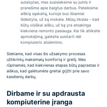
sutaisytas, mes susisieksime su jumis ir
pranešime apie baigtus darbus. Pateiksime
aiškią sąskaitą, kurioje bus išsamiai
išdėstyta, už ką mokate. Mūsų tikslas – kad
būtų visiškai aišku, už ką yra atsakinga
kiekviena remonto paslauga. Kai tik atliksite
apmokėjimą, galėsite susitarti dėl
kompiuterio atsiėmimo.
Siekiame, kad visas šis užsakymo procesas
užtikrintų maksimalų komfortą ir greitį. Mes
rūpinamės, kad kiekvienas etapas būtų paprastas ir
aiškus, kad galėtumėte greitai grįžti prie savo
kasdienių darbų.
Dirbame ir su apdrausta
kompiuterine įranga