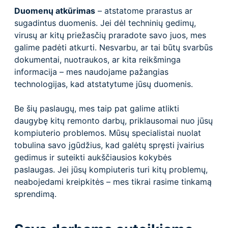
Duomenų atkūrimas
– atstatome prarastus ar
sugadintus duomenis. Jei dėl techninių gedimų,
virusų ar kitų priežasčių praradote savo juos, mes
galime padėti atkurti. Nesvarbu, ar tai būtų svarbūs
dokumentai, nuotraukos, ar kita reikšminga
informacija – mes naudojame pažangias
technologijas, kad atstatytume jūsų duomenis.
Be šių paslaugų, mes taip pat galime atlikti
daugybę kitų remonto darbų, priklausomai nuo jūsų
kompiuterio problemos. Mūsų specialistai nuolat
tobulina savo įgūdžius, kad galėtų spręsti įvairius
gedimus ir suteikti aukščiausios kokybės
paslaugas. Jei jūsų kompiuteris turi kitų problemų,
neabojedami kreipkitės – mes tikrai rasime tinkamą
sprendimą.