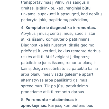
transportavimas į Vilnių yra saugus ir
greitas. Įsitikinkite, kad įrenginiai būtų
tinkamai supakuoti ir apsaugoti, kad nebūtų
padaryta jokių papildomų pažeidimų.
Kompiuterio diagnostika ir remontas.
Atvykus į mūsų centrą, mūsų specialistai
atliks išsamų kompiuterio patikrinimą.
Diagnostika leis nustatyti tikslią gedimo
priežastį ir įvertinti, kokius remonto darbus
reikės atlikti. Atsižvelgiant į diagnozę,
pateiksime jums išsamų remonto planą ir
kainą. Jeigu nesutinkate su pateikta kaina
arba planu, mes visada galėsime aptarti
alternatyvas arba paaiškinti galimus
sprendimus. Tik po jūsų patvirtinimo
pradedame atlikti remonto darbus.
Po remonto – atsiėmimas ir
apmokėjimas.
Kai jūsų kompiuteris bus