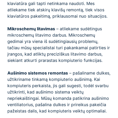
klaviatūra gali tapti netinkama naudoti. Mes
atliekame tiek atskirų klavišų remontą, tiek visos
klaviatūros pakeitimą, priklausomai nuo situacijos.
Mikroschemų litavimas
– atliekame sudėtingus
mikroschemų litavimo darbus. Mikroschemų
gedimai yra viena iš sudėtingiausių problemų,
tačiau mūsų specialistai turi pakankamai patirties ir
įrangos, kad atliktų preciziškus litavimo darbus,
siekiant atkurti prarastas kompiuterio funkcijas.
Aušinimo sistemos remontas
– pašaliname dulkes,
užtikriname tinkamą kompiuterio aušinimą. Kai
kompiuteris perkaista, jis gali sugesti, todėl svarbu
užtikrinti, kad aušinimo sistema veiktų
nepriekaištingai. Mūsų komanda patikrina aušinimo
ventiliatorius, pašalina dulkes ir prireikus pakeičia
pažeistas dalis, kad kompiuteris veiktų optimaliai.