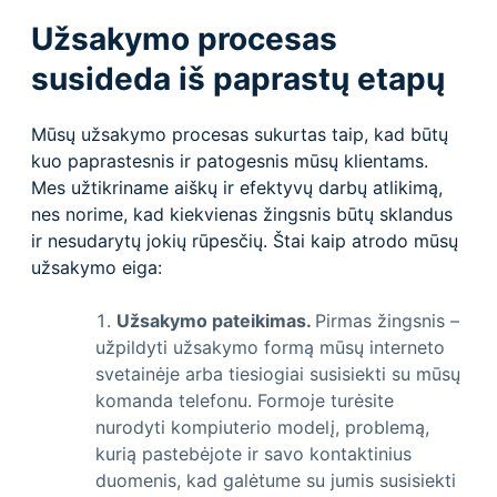
Užsakymo procesas
susideda iš paprastų etapų
Mūsų užsakymo procesas sukurtas taip, kad būtų
kuo paprastesnis ir patogesnis mūsų klientams.
Mes užtikriname aiškų ir efektyvų darbų atlikimą,
nes norime, kad kiekvienas žingsnis būtų sklandus
ir nesudarytų jokių rūpesčių. Štai kaip atrodo mūsų
užsakymo eiga:
Užsakymo pateikimas.
Pirmas žingsnis –
užpildyti užsakymo formą mūsų interneto
svetainėje arba tiesiogiai susisiekti su mūsų
komanda telefonu. Formoje turėsite
nurodyti kompiuterio modelį, problemą,
kurią pastebėjote ir savo kontaktinius
duomenis, kad galėtume su jumis susisiekti