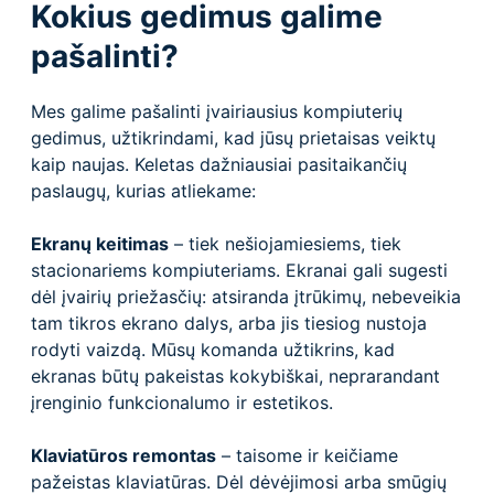
Kokius gedimus galime
pašalinti?
Mes galime pašalinti įvairiausius kompiuterių
gedimus, užtikrindami, kad jūsų prietaisas veiktų
kaip naujas. Keletas dažniausiai pasitaikančių
paslaugų, kurias atliekame:
Ekranų keitimas
– tiek nešiojamiesiems, tiek
stacionariems kompiuteriams. Ekranai gali sugesti
dėl įvairių priežasčių: atsiranda įtrūkimų, nebeveikia
tam tikros ekrano dalys, arba jis tiesiog nustoja
rodyti vaizdą. Mūsų komanda užtikrins, kad
ekranas būtų pakeistas kokybiškai, neprarandant
įrenginio funkcionalumo ir estetikos.
Klaviatūros remontas
– taisome ir keičiame
pažeistas klaviatūras. Dėl dėvėjimosi arba smūgių