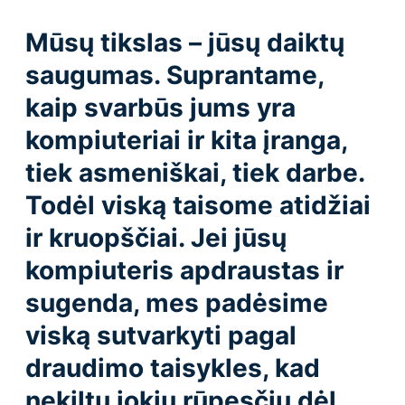
Mūsų tikslas – jūsų daiktų
saugumas. Suprantame,
kaip svarbūs jums yra
kompiuteriai ir kita įranga,
tiek asmeniškai, tiek darbe.
Todėl viską taisome atidžiai
ir kruopščiai. Jei jūsų
kompiuteris apdraustas ir
sugenda, mes padėsime
viską sutvarkyti pagal
draudimo taisykles, kad
nekiltų jokių rūpesčių dėl