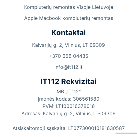
Kompiuterių remontas Visoje Lietuvoje
Apple Macbook kompiuterių remontas
Kontaktai
Kalvarijų g. 2, Vilnius, LT-09309
+370 658 04435
info@it112.lt
IT112 Rekvizitai
MB „IT112“
Įmonės kodas: 306561580
PVM: LT100016378016
Adresas: Kalvarijų g. 2, Vilnius, LT-09309
Atsiskaitomoji sąskaita: LT077300010181630587
„Swedbank”, AB