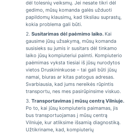
dėl tolesnių veiksmų. Jei nesate tikri dėl
gedimo, mūsų komanda galės užduoti
papildomų klausimų, kad tiksliau suprastų,
kokia problema gali būti.
Susitarimas dėl paėmimo laiko.
Kai
gausime jūsų užsakymą, mūsų komanda
susisieks su jumis ir susitars dėl tinkamo
laiko jūsų kompiuteriui paimti. Kompiuterio
paėmimas vyksta tiesiai iš jūsų nurodytos
vietos Druskininkuose – tai gali būti jūsų
namai, biuras ar kitas patogus adresas.
Svarbiausia, kad jums nereikės rūpintis
transportu, nes mes pasirūpinsime viskuo.
Transportavimas į mūsų centrą Vilniuje.
Po to, kai jūsų kompiuteris paimamas, jis
bus transportuojamas į mūsų centrą
Vilniuje, kur atliksime išsamią diagnostiką.
Užtikriname, kad, kompiuterių