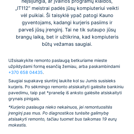
neįsijungia, ar įvairios programų klaidos,
„IT112“ meistrai padės jūsų kompiuteriui veikti
vėl puikiai. Ši taisyklė ypač patogi Kauno
gyventojams, kadangi kurjeris pasiims ir
parveš jūsų įrenginį. Tai ne tik sutaupo jūsų
brangų laiką, bet ir užtikrina, kad kompiuteris
būtų vežamas saugiai.
Užsisakykite remonto paslaugą betkuriame mieste
užpildydami formą esančią žemiau, arba paskambindami
+370 658 04435
.
Saugiai supakavę siuntinį laukite kol su Jumis susisieks
kurjeris. Po sėkmingo remonto atsiskaityti galėsite bankiniu
pavedimu, taip pat *pranešę iš anksto galėsite atsiskaityti
grynais pinigais.
*Kurjerio paslauga nieko nekainuos, jei remontuositės
įrenginį pas mus. Po diagnostikos turėsite galimybę
atsisakyti remonto, tačiau tuomet bus taikomas 19 eurų
mokestis.