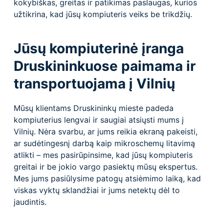
kokybiškas, greitas ir patikimas paslaugas, kurios
užtikrina, kad jūsų kompiuteris veiks be trikdžių.
Jūsų kompiuterinė įranga
Druskininkuose paimama ir
transportuojama į Vilnių
Mūsų klientams Druskininkų mieste padeda
kompiuterius lengvai ir saugiai atsiųsti mums į
Vilnių. Nėra svarbu, ar jums reikia ekraną pakeisti,
ar sudėtingesnį darbą kaip mikroschemų litavimą
atlikti – mes pasirūpinsime, kad jūsų kompiuteris
greitai ir be jokio vargo pasiektų mūsų ekspertus.
Mes jums pasiūlysime patogų atsiėmimo laiką, kad
viskas vyktų sklandžiai ir jums netektų dėl to
jaudintis.