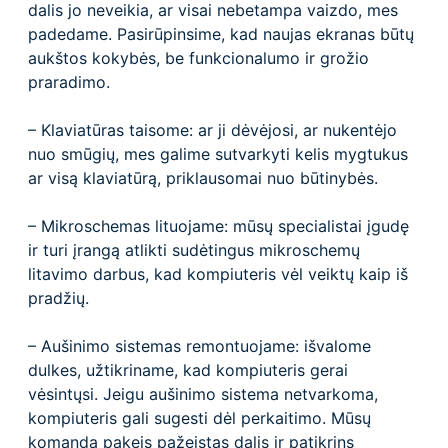
dalis jo neveikia, ar visai nebetampa vaizdo, mes
padedame. Pasirūpinsime, kad naujas ekranas būtų
aukštos kokybės, be funkcionalumo ir grožio
praradimo.
– Klaviatūras taisome: ar ji dėvėjosi, ar nukentėjo
nuo smūgių, mes galime sutvarkyti kelis mygtukus
ar visą klaviatūrą, priklausomai nuo būtinybės.
– Mikroschemas lituojame: mūsų specialistai įgudę
ir turi įrangą atlikti sudėtingus mikroschemų
litavimo darbus, kad kompiuteris vėl veiktų kaip iš
pradžių.
– Aušinimo sistemas remontuojame: išvalome
dulkes, užtikriname, kad kompiuteris gerai
vėsintųsi. Jeigu aušinimo sistema netvarkoma,
kompiuteris gali sugesti dėl perkaitimo. Mūsų
komanda pakeis pažeistas dalis ir patikrins