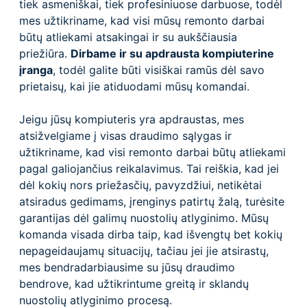
tiek asmeniškai, tiek profesiniuose darbuose, todėl
mes užtikriname, kad visi mūsų remonto darbai
būtų atliekami atsakingai ir su aukščiausia
priežiūra.
Dirbame ir su apdrausta kompiuterine
įranga
, todėl galite būti visiškai ramūs dėl savo
prietaisų, kai jie atiduodami mūsų komandai.
Jeigu jūsų kompiuteris yra apdraustas, mes
atsižvelgiame į visas draudimo sąlygas ir
užtikriname, kad visi remonto darbai būtų atliekami
pagal galiojančius reikalavimus. Tai reiškia, kad jei
dėl kokių nors priežasčių, pavyzdžiui, netikėtai
atsiradus gedimams, įrenginys patirtų žalą, turėsite
garantijas dėl galimų nuostolių atlyginimo. Mūsų
komanda visada dirba taip, kad išvengtų bet kokių
nepageidaujamų situacijų, tačiau jei jie atsirastų,
mes bendradarbiausime su jūsų draudimo
bendrove, kad užtikrintume greitą ir sklandų
nuostolių atlyginimo procesą.