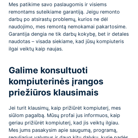
Mes patikime savo paslaugomis ir visiems
remontams suteikiame garantiją. Jeigu remonto
darbų po atsirastų problemų, kurios ne dėl
naudojimo, mes remontą nemokamai pakartosime.
Garantija dengia ne tik darbų kokybę, bet ir detales
naudotas – visada siekiame, kad jūsų kompiuteris
ilgai veiktų kaip naujas.
Galime konsultuoti
kompiuterinės įrangos
priežiūros klausimais
Jei turit klausimų, kaip prižiūrėt kompiuterį, mes
siūlom pagalbą. Mūsų profai jus informuos, kaip
geriau prižiūrėt kompiuterį, kad jis veiktų ilgiau.
Mes jums pasakysim apie saugumą, programą,
reguliarius valymus ir daug kitų dalykų, kurie padės