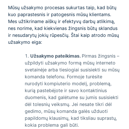
Mūsų užsakymo procesas sukurtas taip, kad būtų
kuo paprastesnis ir patogesnis mūsų klientams.
Mes užtikriname aiškų ir efektyvų darbų atlikimą,
nes norime, kad kiekvienas žingsnis būtų sklandus
ir nesudarytų jokių rūpesčių. Štai kaip atrodo mūsų
užsakymo eiga:
Užsakymo pateikimas.
Pirmas žingsnis –
užpildyti užsakymo formą mūsų interneto
svetainėje arba tiesiogiai susisiekti su mūsų
komanda telefonu. Formoje turėsite
nurodyti kompiuterio modelį, problemą,
kurią pastebėjote ir savo kontaktinius
duomenis, kad galėtume su jumis susisiekti
dėl tolesnių veiksmų. Jei nesate tikri dėl
gedimo, mūsų komanda galės užduoti
papildomų klausimų, kad tiksliau suprastų,
kokia problema gali būti.