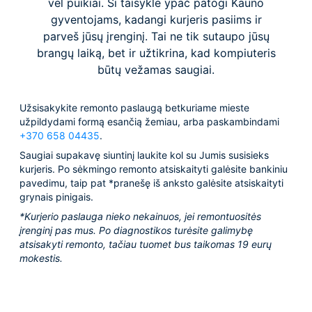
vėl puikiai. Ši taisyklė ypač patogi Kauno
gyventojams, kadangi kurjeris pasiims ir
parveš jūsų įrenginį. Tai ne tik sutaupo jūsų
brangų laiką, bet ir užtikrina, kad kompiuteris
būtų vežamas saugiai.
Užsisakykite remonto paslaugą betkuriame mieste
užpildydami formą esančią žemiau, arba paskambindami
+370 658 04435
.
Saugiai supakavę siuntinį laukite kol su Jumis susisieks
kurjeris. Po sėkmingo remonto atsiskaityti galėsite bankiniu
pavedimu, taip pat *pranešę iš anksto galėsite atsiskaityti
grynais pinigais.
*Kurjerio paslauga nieko nekainuos, jei remontuositės
įrenginį pas mus. Po diagnostikos turėsite galimybę
atsisakyti remonto, tačiau tuomet bus taikomas 19 eurų
mokestis.