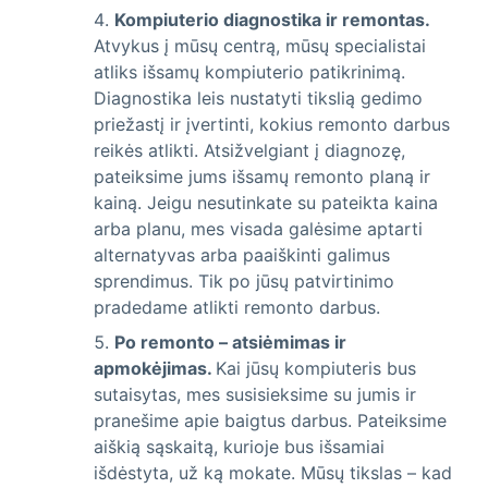
Kompiuterio diagnostika ir remontas.
Atvykus į mūsų centrą, mūsų specialistai
atliks išsamų kompiuterio patikrinimą.
Diagnostika leis nustatyti tikslią gedimo
priežastį ir įvertinti, kokius remonto darbus
reikės atlikti. Atsižvelgiant į diagnozę,
pateiksime jums išsamų remonto planą ir
kainą. Jeigu nesutinkate su pateikta kaina
arba planu, mes visada galėsime aptarti
alternatyvas arba paaiškinti galimus
sprendimus. Tik po jūsų patvirtinimo
pradedame atlikti remonto darbus.
Po remonto – atsiėmimas ir
apmokėjimas.
Kai jūsų kompiuteris bus
sutaisytas, mes susisieksime su jumis ir
pranešime apie baigtus darbus. Pateiksime
aiškią sąskaitą, kurioje bus išsamiai
išdėstyta, už ką mokate. Mūsų tikslas – kad