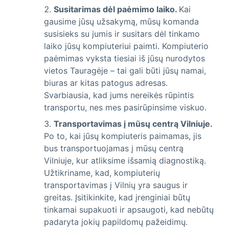
Susitarimas dėl paėmimo laiko.
Kai
gausime jūsų užsakymą, mūsų komanda
susisieks su jumis ir susitars dėl tinkamo
laiko jūsų kompiuteriui paimti. Kompiuterio
paėmimas vyksta tiesiai iš jūsų nurodytos
vietos Tauragėje – tai gali būti jūsų namai,
biuras ar kitas patogus adresas.
Svarbiausia, kad jums nereikės rūpintis
transportu, nes mes pasirūpinsime viskuo.
Transportavimas į mūsų centrą Vilniuje.
Po to, kai jūsų kompiuteris paimamas, jis
bus transportuojamas į mūsų centrą
Vilniuje, kur atliksime išsamią diagnostiką.
Užtikriname, kad, kompiuterių
transportavimas į Vilnių yra saugus ir
greitas. Įsitikinkite, kad įrenginiai būtų
tinkamai supakuoti ir apsaugoti, kad nebūtų
padaryta jokių papildomų pažeidimų.