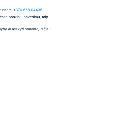
mbindami
+370 658 04435
.
lėsite bankiniu pavedimu, taip
mybę atsisakyti remonto, tačiau