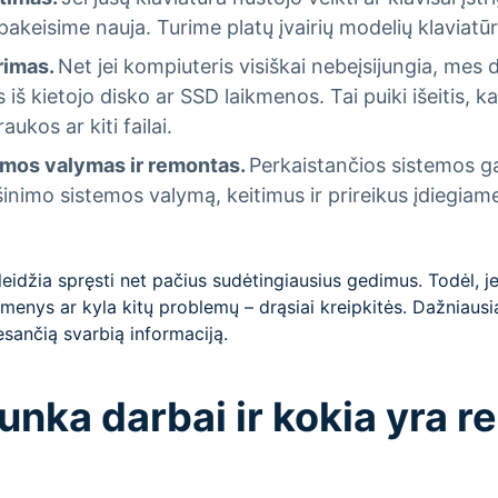
akeisime nauja. Turime platų įvairių modelių klaviatūr
rimas.
Net jei kompiuteris visiškai nebeįsijungia, mes 
iš kietojo disko ar SSD laikmenos. Tai puiki išeitis, 
ukos ar kiti failai.
emos valymas ir remontas.
Perkaistančios sistemos ga
nimo sistemos valymą, keitimus ir prireikus įdiegiame
eidžia spręsti net pačius sudėtingiausius gedimus. Todėl, je
enys ar kyla kitų problemų – drąsiai kreipkitės. Dažniausiai
 esančią svarbią informaciją.
runka darbai ir kokia yra 