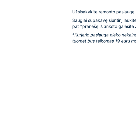
Užsisakykite remonto paslaugą
Saugiai supakavę siuntinį laukit
pat *pranešę iš anksto galėsite a
*Kurjerio paslauga nieko nekainu
tuomet bus taikomas 19 eurų mo