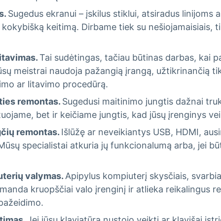
s.
Sugedus ekranui – įskilus stiklui, atsiradus linijoms
r kokybišką keitimą. Dirbame tiek su nešiojamaisiais, ti
itavimas.
Tai sudėtingas, tačiau būtinas darbas, kai 
sų meistrai naudoja pažangią įrangą, užtikrinančią tiks
mo ar litavimo procedūrą.
ties remontas.
Sugedusi maitinimo jungtis dažnai truk
ojame, bet ir keičiame jungtis, kad jūsų įrenginys vei
ngčių remontas.
Išlūžę ar neveikiantys USB, HDMI, ausini
sų specialistai atkuria jų funkcionalumą arba, jei bū
uterių valymas.
Apipylus kompiuterį skysčiais, svarbia
manda kruopščiai valo įrenginį ir atlieka reikalingus
 pažeidimo.
itimas.
Jei jūsų klaviatūra nustojo veikti ar klavišai įs