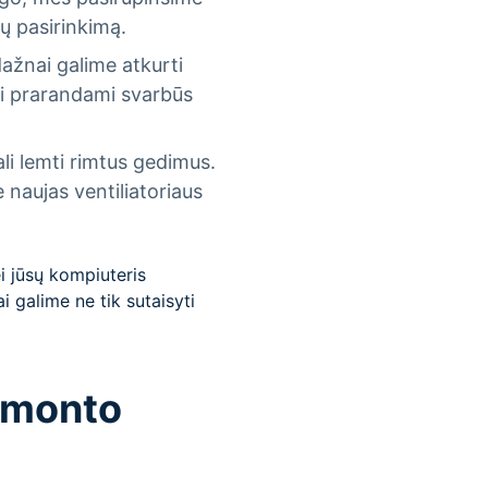
ų pasirinkimą.
dažnai galime atkurti
kai prarandami svarbūs
li lemti rimtus gedimus.
 naujas ventiliatoriaus
i jūsų kompiuteris
 galime ne tik sutaisyti
remonto