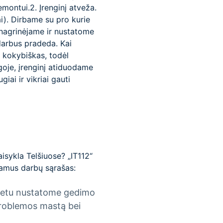
montui.2. Įrenginį atveža.
i). Dirbame su pro kurie
išnagrinėjame ir nustatome
darbus pradeda. Kai
r kokybiškas, todėl
goje, įrenginį atiduodame
iai ir vikriai gauti
sykla Telšiuose? „IT112“
šsamus darbų sąrašas:
o metu nustatome gedimo
 problemos mastą bei