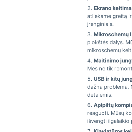
Ekrano keitima
atliekame greitą i
įrenginiais.
Mikroschemų l
plokštės dalys. Mū
mikroschemų keiti
Maitinimo jung
Mes ne tik remontu
USB ir kitų ju
dažna problema. Mū
detalėmis.
Apipiltų kompi
reaguoti. Mūsų ko
išvengti ilgalaikio
Klaviatūros ke