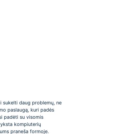
li sukelti daug problemų, ne
symo paslaugą, kuri padės
si padėti su visomis
vyksta kompiuterių
mums praneša formoje.