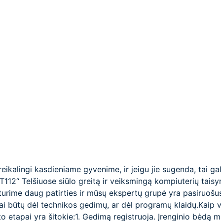
reikalingi kasdieniame gyvenime, ir jeigu jie sugenda, tai ga
IT112“ Telšiuose siūlo greitą ir veiksmingą kompiuterių tai
 turime daug patirties ir mūsų ekspertų grupė yra pasiruošu
ai būtų dėl technikos gedimų, ar dėl programų klaidų.Kaip 
 etapai yra šitokie:1. Gedimą registruoja. Įrenginio bėdą 