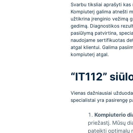
Svarbu tiksliai aprašyti ka
Kompiuterį galima atnešti m
užtikrina įrenginio vežimą g
gedimą. Diagnostikos rezul
pasiūlymą patvirtina, specia
naudojame sertifikuotas det
atgal klientui. Galima pasiim
kompiuterį atgal.
“IT112” siūl
Vienas dažniausiai užduoda
specialistai yra pasirengę p
Kompiuterio di
priežastį. Mūsų di
pateikti optimalų