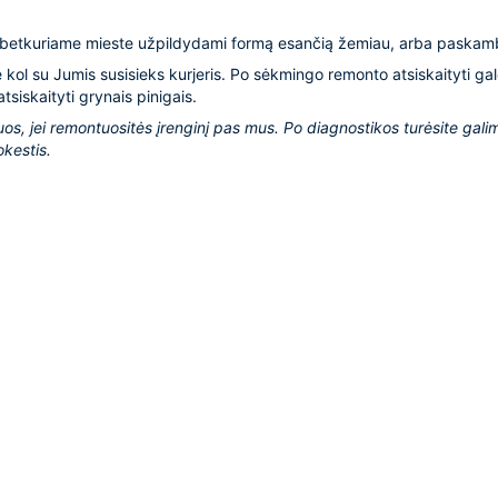
 betkuriame mieste užpildydami formą esančią žemiau, arba paska
e kol su Jumis susisieks kurjeris. Po sėkmingo remonto atsiskaityti ga
tsiskaityti grynais pinigais.
os, jei remontuositės įrenginį pas mus. Po diagnostikos turėsite gali
kestis.