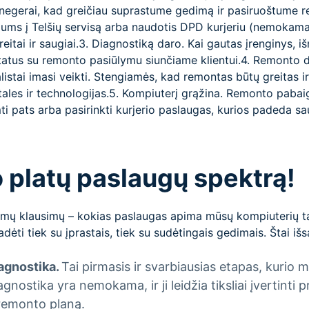
s negerai, kad greičiau suprastume gedimą ir pasiruoštume re
ums į Telšių servisą arba naudotis DPD kurjeriu (nemokama
reitai ir saugiai.3. Diagnostiką daro. Kai gautas įrenginys, 
tatus su remonto pasiūlymu siunčiame klientui.4. Remonto 
listai imasi veikti. Stengiamės, kad remontas būtų greitas i
ales ir technologijas.5. Kompiuterį grąžina. Remonto pabai
ti pats arba pasirinkti kurjerio paslaugas, kurios padeda saug
o platų paslaugų spektrą!
mų klausimų – kokias paslaugas apima mūsų kompiuterių tai
adėti tiek su įprastais, tiek su sudėtingais gedimais. Štai i
agnostika.
Tai pirmasis ir svarbiausias etapas, kuri
agnostika yra nemokama, ir ji leidžia tiksliai įvertinti
 remonto planą.