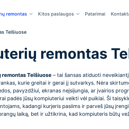
onų remontas
Kitos paslaugos
Patarimai
Kontakt
as Telšiuose
terių remontas Te
ų remontas Telšiuose
– tai šansas atiduoti neveikiantį
ankas, kurie greitai ir gerai jį sutvarkys. Nėra skirtum
dos, pavyzdžiui, ekranas neįsijungia, ar įvairios prog
rai padės jūsų kompiuteriui veikti vėl puikiai. Ši taisyk
ojams, kadangi kurjeris pasiims ir parveš jūsų įrengin
rangų laiką, bet ir užtikrina, kad kompiuteris būtų v