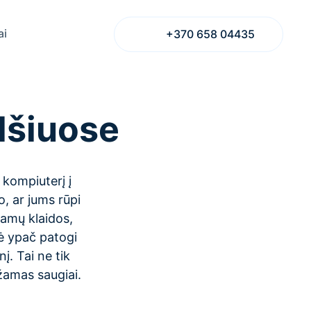
ai
+370 658 04435
lšiuose
 kompiuterį į
o, ar jums rūpi
ramų klaidos,
lė ypač patogi
į. Tai ne tik
ežamas saugiai.