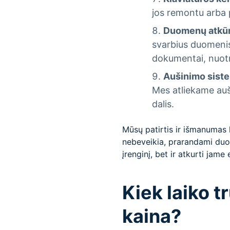
jos remontu arba p
Duomenų atkū
svarbius duomenis 
dokumentai, nuotra
Aušinimo sist
Mes atliekame auši
dalis.
Mūsų patirtis ir išmanumas l
nebeveikia, prarandami duom
įrenginį, bet ir atkurti jame
Kiek laiko t
kaina?