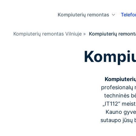
Kompiuterių remontas
Telef
Kompiuterių remontas Vilniuje
»
Kompiuterių remont
Kompiu
Kompiuteri
profesionalų r
techninės bė
„IT112“ meist
Kauno gyvent
sutaupo jūsų b