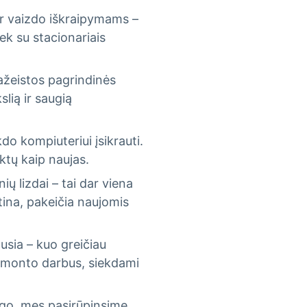
 ar vaizdo iškraipymams –
ek su stacionariais
pažeistos pagrindinės
lią ir saugią
do kompiuteriui įsikrauti.
ktų kaip naujas.
ų lizdai – tai dar viena
tina, pakeičia naujomis
usia – kuo greičiau
 remonto darbus, siekdami
trigo, mes pasirūpinsime