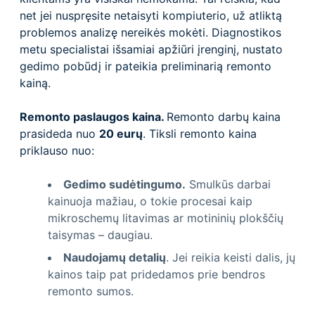
net jei nuspręsite netaisyti kompiuterio, už atliktą
problemos analizę nereikės mokėti. Diagnostikos
metu specialistai išsamiai apžiūri įrenginį, nustato
gedimo pobūdį ir pateikia preliminarią remonto
kainą.
Remonto paslaugos kaina.
Remonto darbų kaina
prasideda nuo
20 eurų
. Tiksli remonto kaina
priklauso nuo:
Gedimo sudėtingumo.
Smulkūs darbai
kainuoja mažiau, o tokie procesai kaip
mikroschemų litavimas ar motininių plokščių
taisymas – daugiau.
Naudojamų detalių
. Jei reikia keisti dalis, jų
kainos taip pat pridedamos prie bendros
remonto sumos.