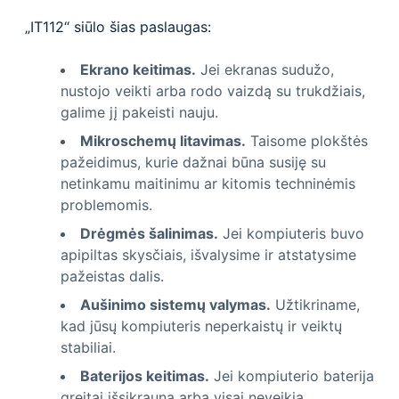
„IT112“ siūlo šias paslaugas:
Ekrano keitimas.
Jei ekranas sudužo,
nustojo veikti arba rodo vaizdą su trukdžiais,
galime jį pakeisti nauju.
Mikroschemų litavimas.
Taisome plokštės
pažeidimus, kurie dažnai būna susiję su
netinkamu maitinimu ar kitomis techninėmis
problemomis.
Drėgmės šalinimas.
Jei kompiuteris buvo
apipiltas skysčiais, išvalysime ir atstatysime
pažeistas dalis.
Aušinimo sistemų valymas.
Užtikriname,
kad jūsų kompiuteris neperkaistų ir veiktų
stabiliai.
Baterijos keitimas.
Jei kompiuterio baterija
greitai išsikrauna arba visai neveikia,