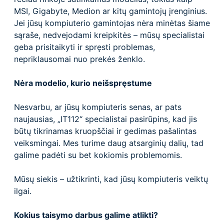
MSI, Gigabyte, Medion ar kitų gamintojų įrenginius.
Jei jūsų kompiuterio gamintojas nėra minėtas šiame
sąraše, nedvejodami kreipkitės – mūsų specialistai
geba prisitaikyti ir spręsti problemas,
nepriklausomai nuo prekės ženklo.
Nėra modelio, kurio neišspręstume
Nesvarbu, ar jūsų kompiuteris senas, ar pats
naujausias, „IT112“ specialistai pasirūpins, kad jis
būtų tikrinamas kruopščiai ir gedimas pašalintas
veiksmingai. Mes turime daug atsarginių dalių, tad
galime padėti su bet kokiomis problemomis.
Mūsų siekis – užtikrinti, kad jūsų kompiuteris veiktų
ilgai.
Kokius taisymo darbus galime atlikti?