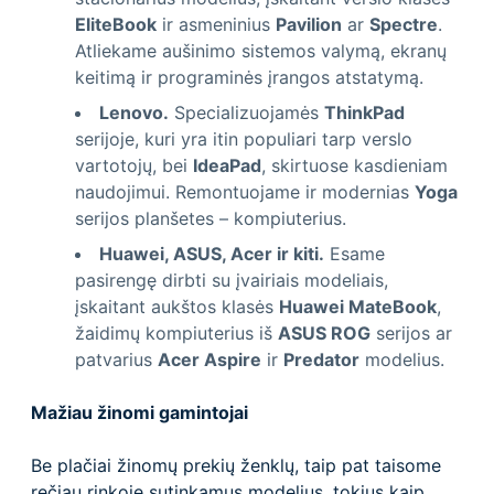
EliteBook
ir asmeninius
Pavilion
ar
Spectre
.
Atliekame aušinimo sistemos valymą, ekranų
keitimą ir programinės įrangos atstatymą.
Lenovo.
Specializuojamės
ThinkPad
serijoje, kuri yra itin populiari tarp verslo
vartotojų, bei
IdeaPad
, skirtuose kasdieniam
naudojimui. Remontuojame ir modernias
Yoga
serijos planšetes – kompiuterius.
Huawei, ASUS, Acer ir kiti.
Esame
pasirengę dirbti su įvairiais modeliais,
įskaitant aukštos klasės
Huawei MateBook
,
žaidimų kompiuterius iš
ASUS ROG
serijos ar
patvarius
Acer Aspire
ir
Predator
modelius.
Mažiau žinomi gamintojai
Be plačiai žinomų prekių ženklų, taip pat taisome
rečiau rinkoje sutinkamus modelius, tokius kaip