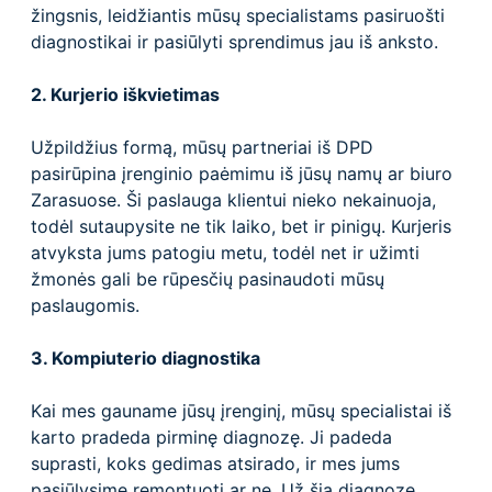
žingsnis, leidžiantis mūsų specialistams pasiruošti
diagnostikai ir pasiūlyti sprendimus jau iš anksto.
2. Kurjerio iškvietimas
Užpildžius formą, mūsų partneriai iš DPD
pasirūpina įrenginio paėmimu iš jūsų namų ar biuro
Zarasuose. Ši paslauga klientui nieko nekainuoja,
todėl sutaupysite ne tik laiko, bet ir pinigų. Kurjeris
atvyksta jums patogiu metu, todėl net ir užimti
žmonės gali be rūpesčių pasinaudoti mūsų
paslaugomis.
3. Kompiuterio diagnostika
Kai mes gauname jūsų įrenginį, mūsų specialistai iš
karto pradeda pirminę diagnozę. Ji padeda
suprasti, koks gedimas atsirado, ir mes jums
pasiūlysime remontuoti ar ne. Už šią diagnozę