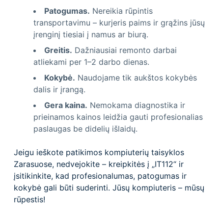
Patogumas.
Nereikia rūpintis
transportavimu – kurjeris paims ir grąžins jūsų
įrenginį tiesiai į namus ar biurą.
Greitis.
Dažniausiai remonto darbai
atliekami per 1–2 darbo dienas.
Kokybė.
Naudojame tik aukštos kokybės
dalis ir įrangą.
Gera kaina.
Nemokama diagnostika ir
prieinamos kainos leidžia gauti profesionalias
paslaugas be didelių išlaidų.
Jeigu ieškote patikimos kompiuterių taisyklos
Zarasuose, nedvejokite – kreipkitės į „IT112“ ir
įsitikinkite, kad profesionalumas, patogumas ir
kokybė gali būti suderinti. Jūsų kompiuteris – mūsų
rūpestis!