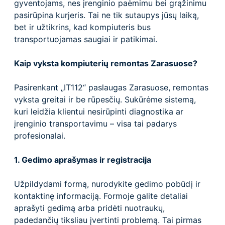
gyventojams, nes įrenginio paėmimu bei grąžinimu
pasirūpina kurjeris. Tai ne tik sutaupys jūsų laiką,
bet ir užtikrins, kad kompiuteris bus
transportuojamas saugiai ir patikimai.
Kaip vyksta kompiuterių remontas Zarasuose?
Pasirenkant „IT112“ paslaugas Zarasuose, remontas
vyksta greitai ir be rūpesčių. Sukūrėme sistemą,
kuri leidžia klientui nesirūpinti diagnostika ar
įrenginio transportavimu – visa tai padarys
profesionalai.
1. Gedimo aprašymas ir registracija
Užpildydami formą, nurodykite gedimo pobūdį ir
kontaktinę informaciją. Formoje galite detaliai
aprašyti gedimą arba pridėti nuotraukų,
padedančių tiksliau įvertinti problemą. Tai pirmas