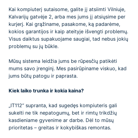
Kai kompiuterį sutaisome, galite jį atsiimti Vilniuje,
Kalvarijų gatvėje 2, arba mes jums jį atsiųsime per
kurjerį. Kai grąžiname, pasakome, ką padarėme,
kokios garantijos ir kaip ateityje išvengti problemų.
Visus daiktus supakuojame saugiai, tad nebus jokių
problemų su jų būkle.
Mūsų sistema leidžia jums be rūpesčių patikėti
mums savo įrenginį. Mes pasirūpiname viskuo, kad
jums būtų patogu ir paprasta.
Kiek laiko trunka ir kokia kaina?
„IT112“ supranta, kad sugedęs kompiuteris gali
sukelti ne tik nepatogumų, bet ir rimtų trikdžių
kasdieniame gyvenime ar darbe. Dėl to mūsų
prioritetas – greitas ir kokybiškas remontas.