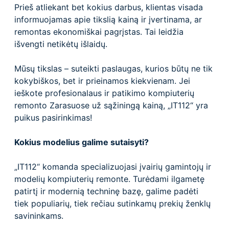
Prieš atliekant bet kokius darbus, klientas visada
informuojamas apie tikslią kainą ir įvertinama, ar
remontas ekonomiškai pagrįstas. Tai leidžia
išvengti netikėtų išlaidų.
Mūsų tikslas – suteikti paslaugas, kurios būtų ne tik
kokybiškos, bet ir prieinamos kiekvienam. Jei
ieškote profesionalaus ir patikimo kompiuterių
remonto Zarasuose už sąžiningą kainą, „IT112“ yra
puikus pasirinkimas!
Kokius modelius galime sutaisyti?
„IT112“ komanda specializuojasi įvairių gamintojų ir
modelių kompiuterių remonte. Turėdami ilgametę
patirtį ir modernią techninę bazę, galime padėti
tiek populiarių, tiek rečiau sutinkamų prekių ženklų
savininkams.