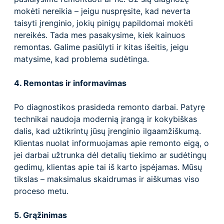
mokėti nereikia – jeigu nuspręsite, kad neverta
taisyti įrenginio, jokių pinigų papildomai mokėti
nereikės. Tada mes pasakysime, kiek kainuos
remontas. Galime pasiūlyti ir kitas išeitis, jeigu
matysime, kad problema sudėtinga.
4. Remontas ir informavimas
Po diagnostikos prasideda remonto darbai. Patyrę
technikai naudoja modernią įrangą ir kokybiškas
dalis, kad užtikrintų jūsų įrenginio ilgaamžiškumą.
Klientas nuolat informuojamas apie remonto eigą, o
jei darbai užtrunka dėl detalių tiekimo ar sudėtingų
gedimų, klientas apie tai iš karto įspėjamas. Mūsų
tikslas – maksimalus skaidrumas ir aiškumas viso
proceso metu.
5. Grąžinimas