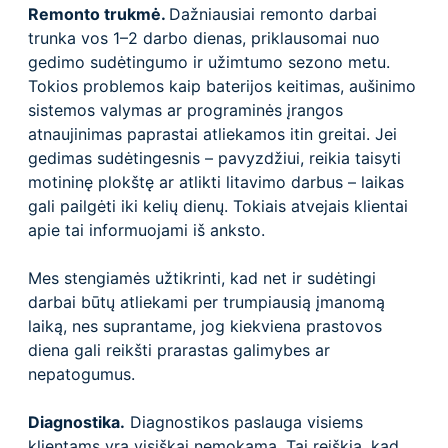
Remonto trukmė.
Dažniausiai remonto darbai
trunka vos 1–2 darbo dienas, priklausomai nuo
gedimo sudėtingumo ir užimtumo sezono metu.
Tokios problemos kaip baterijos keitimas, aušinimo
sistemos valymas ar programinės įrangos
atnaujinimas paprastai atliekamos itin greitai. Jei
gedimas sudėtingesnis – pavyzdžiui, reikia taisyti
motininę plokštę ar atlikti litavimo darbus – laikas
gali pailgėti iki kelių dienų. Tokiais atvejais klientai
apie tai informuojami iš anksto.
Mes stengiamės užtikrinti, kad net ir sudėtingi
darbai būtų atliekami per trumpiausią įmanomą
laiką, nes suprantame, jog kiekviena prastovos
diena gali reikšti prarastas galimybes ar
nepatogumus.
Diagnostika.
Diagnostikos paslauga visiems
klientams yra visiškai nemokama. Tai reiškia, kad