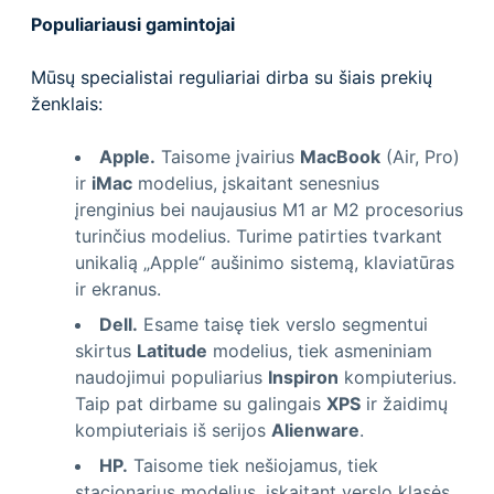
Populiariausi gamintojai
Mūsų specialistai reguliariai dirba su šiais prekių
ženklais:
Apple.
Taisome įvairius
MacBook
(Air, Pro)
ir
iMac
modelius, įskaitant senesnius
įrenginius bei naujausius M1 ar M2 procesorius
turinčius modelius. Turime patirties tvarkant
unikalią „Apple“ aušinimo sistemą, klaviatūras
ir ekranus.
Dell.
Esame taisę tiek verslo segmentui
skirtus
Latitude
modelius, tiek asmeniniam
naudojimui populiarius
Inspiron
kompiuterius.
Taip pat dirbame su galingais
XPS
ir žaidimų
kompiuteriais iš serijos
Alienware
.
HP.
Taisome tiek nešiojamus, tiek
stacionarius modelius, įskaitant verslo klasės