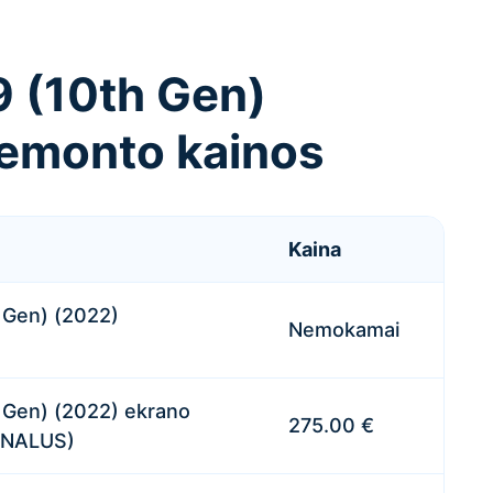
9 (10th Gen)
remonto kainos
Kaina
h Gen) (2022)
Nemokamai
h Gen) (2022) ekrano
275.00 €
GINALUS)