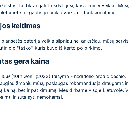
istas, tai tikrai gali trukdyti jūsų kasdieninei veiklai. Mūs
galėtumėte mėgautis jo puikiu vaizdu ir funkcionalumu.
jos keitimas
planšetės baterija veikia silpniau nei anksčiau, mūsų servis
utiniojo "taško", kuris buvo iš karto po pirkimo.
tas gera kaina
d 10.9 (10th Gen) (2022) taisymo - nedidelio arba didesnio. 
is daugiau žmonių mūsų paslaugas rekomenduoja draugams ir
kainą, bet ir patikimumą. Mes dirbame visoje Lietuvoje. Viln
paimti ir sutaisyti nemokamai.