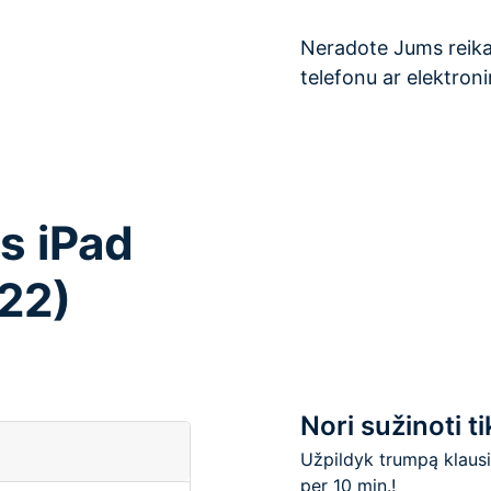
Neradote Jums reikal
telefonu ar elektroni
as iPad
022)
Nori sužinoti t
Užpildyk trumpą klaus
per 10 min.!