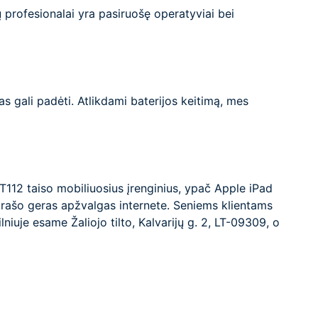
ų profesionalai yra pasiruošę operatyviai bei
as gali padėti. Atlikdami baterijos keitimą, mes
IT112 taiso mobiliuosius įrenginius, ypač Apple iPad
 rašo geras apžvalgas internete. Seniems klientams
iuje esame Žaliojo tilto, Kalvarijų g. 2, LT-09309, o