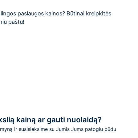
ingos paslaugos kainos? Būtinai kreipkitės
niu paštu!
ikslią kainą ar gauti nuolaidą?
imyną ir susisieksime su Jumis Jums patogiu būdu