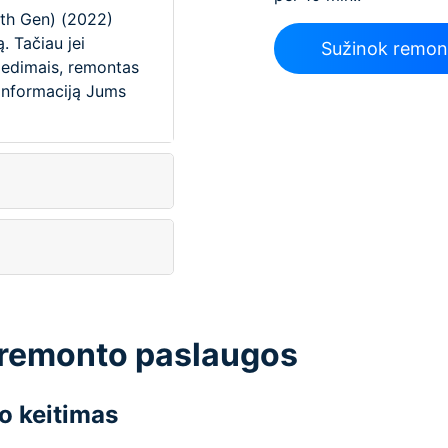
10th Gen) (2022)
. Tačiau jei
Sužinok remon
gedimais, remontas
ą informaciją Jums
 remonto paslaugos
o keitimas