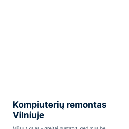
Kompiuterių remontas
Vilniuje
Mūsų tikslas - greitai nustatyti gedimus bei