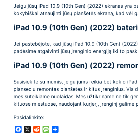
Jeigu jūsų iPad 10.9 (10th Gen) (2022) ekranas yra paže
kokybiškai atnaujinti jūsų planšetės ekraną, kad vėl 
iPad 10.9 (10th Gen) (2022) bateri
Jei pastebėjote, kad jūsų iPad 10.9 (10th Gen) (2022) 
padėsime atgaivinti jūsų įrenginio energiją iki to pask
iPad 10.9 (10th Gen) (2022) remon
Susisiekite su mumis, jeigu jums reikia bet kokio iPa
planseciu remontas planšetes ir kitus įrenginius. V
mes suteikiame nuolaidas. Mes užtikriname ne tik gerą 
kituose miestuose, naudojant kurjerį, įrenginį galime 
Pasidalinkite:
Facebook
X
Reddit
Message
Share