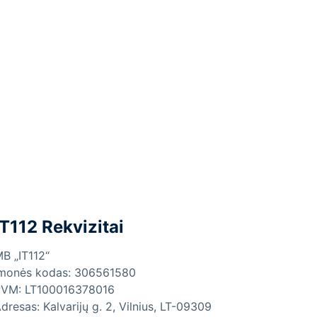
IT112 Rekvizitai
B „IT112“
monės kodas: 306561580
VM: LT100016378016
dresas: Kalvarijų g. 2, Vilnius, LT-09309