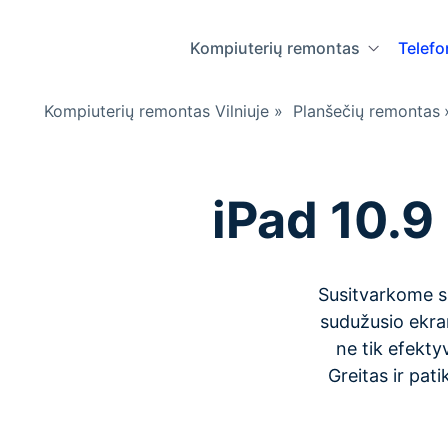
Kompiuterių remontas
Telef
Kompiuterių remontas Vilniuje
»
Planšečių remontas
iPad 10.9
Susitvarkome su
sudužusio ekra
ne tik efektyv
Greitas ir pat