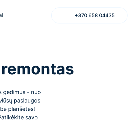
ai
+370 658 04435
) remontas
us gedimus - nuo
 Mūsų paslaugos
ą be planšetės!
Patikėkite savo