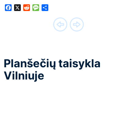
Facebook
X
Reddit
Message
Share
Planšečių taisykla
Vilniuje