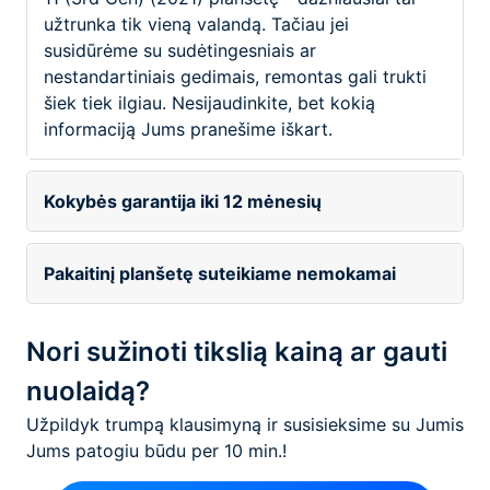
užtrunka tik vieną valandą. Tačiau jei
susidūrėme su sudėtingesniais ar
nestandartiniais gedimais, remontas gali trukti
šiek tiek ilgiau. Nesijaudinkite, bet kokią
informaciją Jums pranešime iškart.
Kokybės garantija iki 12 mėnesių
Pakaitinį planšetę suteikiame nemokamai
Nori sužinoti tikslią kainą ar gauti
nuolaidą?
Užpildyk trumpą klausimyną ir susisieksime su Jumis
Jums patogiu būdu per 10 min.!