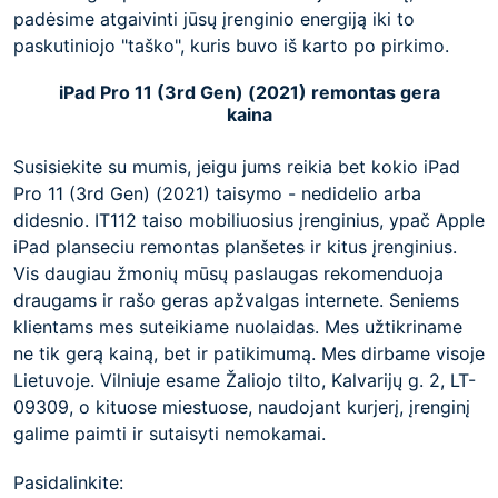
padėsime atgaivinti jūsų įrenginio energiją iki to
paskutiniojo "taško", kuris buvo iš karto po pirkimo.
iPad Pro 11 (3rd Gen) (2021) remontas gera
kaina
Susisiekite su mumis, jeigu jums reikia bet kokio iPad
Pro 11 (3rd Gen) (2021) taisymo - nedidelio arba
didesnio. IT112 taiso mobiliuosius įrenginius, ypač Apple
iPad planseciu remontas planšetes ir kitus įrenginius.
Vis daugiau žmonių mūsų paslaugas rekomenduoja
draugams ir rašo geras apžvalgas internete. Seniems
klientams mes suteikiame nuolaidas. Mes užtikriname
ne tik gerą kainą, bet ir patikimumą. Mes dirbame visoje
Lietuvoje. Vilniuje esame Žaliojo tilto, Kalvarijų g. 2, LT-
09309, o kituose miestuose, naudojant kurjerį, įrenginį
galime paimti ir sutaisyti nemokamai.
Pasidalinkite: