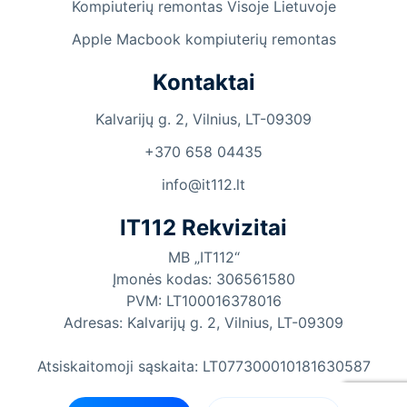
Kompiuterių remontas Visoje Lietuvoje
Apple Macbook kompiuterių remontas
Kontaktai
Kalvarijų g. 2, Vilnius, LT-09309
+370 658 04435
info@it112.lt
IT112 Rekvizitai
MB „IT112“
Įmonės kodas: 306561580
PVM: LT100016378016
Adresas: Kalvarijų g. 2, Vilnius, LT-09309
Atsiskaitomoji sąskaita: LT077300010181630587
„Swedbank”, AB