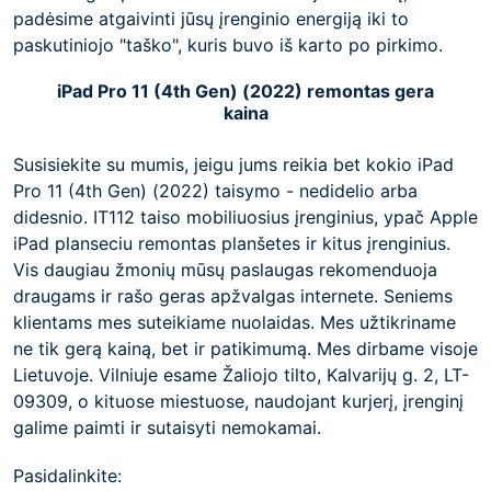
padėsime atgaivinti jūsų įrenginio energiją iki to
paskutiniojo "taško", kuris buvo iš karto po pirkimo.
iPad Pro 11 (4th Gen) (2022) remontas gera
kaina
Susisiekite su mumis, jeigu jums reikia bet kokio iPad
Pro 11 (4th Gen) (2022) taisymo - nedidelio arba
didesnio. IT112 taiso mobiliuosius įrenginius, ypač Apple
iPad planseciu remontas planšetes ir kitus įrenginius.
Vis daugiau žmonių mūsų paslaugas rekomenduoja
draugams ir rašo geras apžvalgas internete. Seniems
klientams mes suteikiame nuolaidas. Mes užtikriname
ne tik gerą kainą, bet ir patikimumą. Mes dirbame visoje
Lietuvoje. Vilniuje esame Žaliojo tilto, Kalvarijų g. 2, LT-
09309, o kituose miestuose, naudojant kurjerį, įrenginį
galime paimti ir sutaisyti nemokamai.
Pasidalinkite: