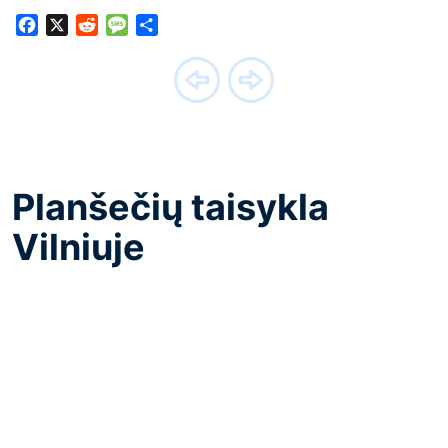
Facebook
X
Reddit
Message
Share
Planšečių taisykla
Vilniuje