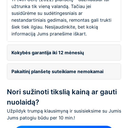
užtrunka tik vieną valandą. Tačiau jei
susidūrėme su sudėtingesniais ar
nestandartiniais gedimais, remontas gali trukti
šiek tiek ilgiau. Nesijaudinkite, bet kokią
informaciją Jums pranešime iškart.
Kokybės garantija iki 12 mėnesių
Pakaitinį planšetę suteikiame nemokamai
Nori sužinoti tikslią kainą ar gauti
nuolaidą?
Užpildyk trumpą klausimyną ir susisieksime su Jumis
Jums patogiu būdu per 10 min.!