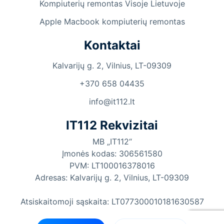
Kompiuterių remontas Visoje Lietuvoje
Apple Macbook kompiuterių remontas
Kontaktai
Kalvarijų g. 2, Vilnius, LT-09309
+370 658 04435
info@it112.lt
IT112 Rekvizitai
MB „IT112“
Įmonės kodas: 306561580
PVM: LT100016378016
Adresas: Kalvarijų g. 2, Vilnius, LT-09309
Atsiskaitomoji sąskaita: LT077300010181630587
„Swedbank”, AB