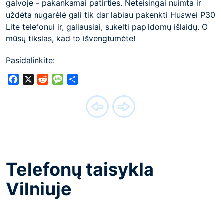
galvoje – pakankamai patirties. Neteisingai nuimta ir
uždėta nugarėlė gali tik dar labiau pakenkti Huawei P30
Lite telefonui ir, galiausiai, sukelti papildomų išlaidų. O
mūsų tikslas, kad to išvengtumėte!
Pasidalinkite:
Facebook
X
Reddit
Message
Share
Telefonų taisykla
Vilniuje