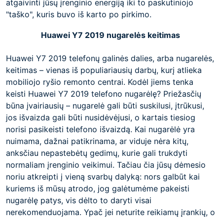
atgaivinti jūsų įrenginio energiją iki to paskutiniojo
"taško", kuris buvo iš karto po pirkimo.
Huawei Y7 2019 nugarelės keitimas
Huawei Y7 2019 telefonų galinės dalies, arba nugarelės,
keitimas – vienas iš populiariausių darbų, kurį atlieka
mobiliojo ryšio remonto centrai. Kodėl jiems tenka
keisti Huawei Y7 2019 telefono nugarėlę? Priežasčių
būna įvairiausių – nugarelė gali būti suskilusi, įtrūkusi,
jos išvaizda gali būti nusidėvėjusi, o kartais tiesiog
norisi pasikeisti telefono išvaizdą. Kai nugarėlė yra
nuimama, dažnai patikrinama, ar viduje nėra kitų,
anksčiau nepastebėtų gedimų, kurie gali trukdyti
normaliam įrenginio veikimui. Tačiau čia jūsų dėmesio
noriu atkreipti į vieną svarbų dalyką: nors galbūt kai
kuriems iš mūsų atrodo, jog galėtumėme pakeisti
nugarėlę patys, vis dėlto to daryti visai
nerekomenduojama. Ypač jei neturite reikiamų įrankių, o