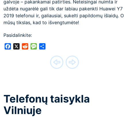
galvoje – pakankamai patirties. Neteisingai nuimta ir
uždėta nugarėlė gali tik dar labiau pakenkti Huawei Y7
2019 telefonui ir, galiausiai, sukelti papildomų išlaidų. O
mūsų tikslas, kad to išvengtumėte!
Pasidalinkite:
Facebook
X
Reddit
Message
Share
Telefonų taisykla
Vilniuje