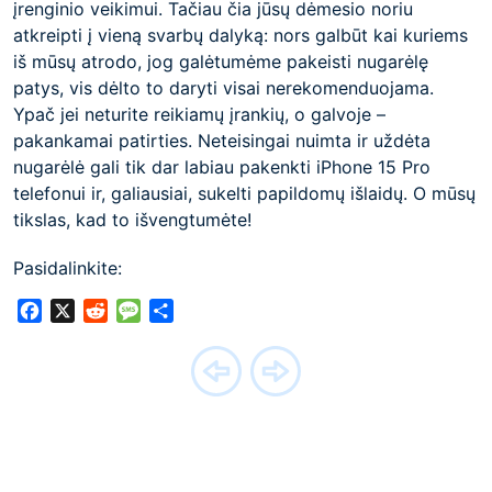
įrenginio veikimui. Tačiau čia jūsų dėmesio noriu
atkreipti į vieną svarbų dalyką: nors galbūt kai kuriems
iš mūsų atrodo, jog galėtumėme pakeisti nugarėlę
patys, vis dėlto to daryti visai nerekomenduojama.
Ypač jei neturite reikiamų įrankių, o galvoje –
pakankamai patirties. Neteisingai nuimta ir uždėta
nugarėlė gali tik dar labiau pakenkti iPhone 15 Pro
telefonui ir, galiausiai, sukelti papildomų išlaidų. O mūsų
tikslas, kad to išvengtumėte!
Pasidalinkite:
Facebook
X
Reddit
Message
Share