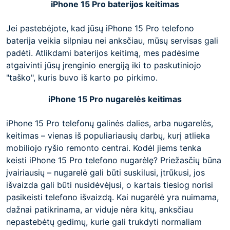
iPhone 15 Pro baterijos keitimas
Jei pastebėjote, kad jūsų iPhone 15 Pro telefono
baterija veikia silpniau nei anksčiau, mūsų servisas gali
padėti. Atlikdami baterijos keitimą, mes padėsime
atgaivinti jūsų įrenginio energiją iki to paskutiniojo
"taško", kuris buvo iš karto po pirkimo.
iPhone 15 Pro nugarelės keitimas
iPhone 15 Pro telefonų galinės dalies, arba nugarelės,
keitimas – vienas iš populiariausių darbų, kurį atlieka
mobiliojo ryšio remonto centrai. Kodėl jiems tenka
keisti iPhone 15 Pro telefono nugarėlę? Priežasčių būna
įvairiausių – nugarelė gali būti suskilusi, įtrūkusi, jos
išvaizda gali būti nusidėvėjusi, o kartais tiesiog norisi
pasikeisti telefono išvaizdą. Kai nugarėlė yra nuimama,
dažnai patikrinama, ar viduje nėra kitų, anksčiau
nepastebėtų gedimų, kurie gali trukdyti normaliam