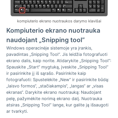
kompiuterio ekrano nuotraukos darymo klavišai
Kompiuterio ekrano nuotrauka
naudojant „Snipping tool”
Windows operacinėje sistemoje yra įrankis,
pavadintas „Snipping Tool“. Jis leidžia fotografuoti
ekrano dalis, kaip norite. Atidarykite „Snipping Tool“:
Spauskite „Start“ mygtuką, įveskite „Snipping Tool“
ir pasirinkite jį iš sąrašo. Pasirinkite kaip
fotografuoti: Spustelėkite „New“ ir pasirinkite būdą:
„laisvo formos“, „stačiakampis“, „langas“ ar „visas
ekranas“. Darykite ekrano nuotrauką: Naudojant
pelę, pažymėkite norimą ekrano dalį. Nuotrauka
atsiras „Snipping Tool“ lange, kur galite ją išsaugoti
ar tvarkyti.