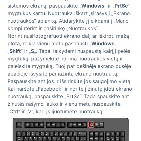
sistemos ekraną, paspauskite „
Windows
“ ir „
PrtSc
“
mygtukus kartu. Nuotrauka iškart įsirašys į „Ekrano
nuotraukos“ aplanką. Atidarykite jį eikdami į „Mano
kompiuteris“ ir pasirinkę „Nuotraukos“.
Norint nusifotografuoti ekrano dalį ar iškirpti mažą
plotą, reikia vienu metu paspausti „
Windows
„,
„
Shift
” ir „
S
„. Tada, laikydami nuspaustą kairįjį pelės
mygtuką, pažymėkite norimą nuotraukos vietą ir
paleiskite mygtuką. Tuoj pat dešinėje ekrano pusėje
apačioje išvysite pamažintą ekrano nuotrauką.
Paspauskite ant jos ir išsirinkite jos saugojimo vietą.
Kai naršote „Facebook“ ir norite į žinutę įdėti ekrano
nuotrauką, paspauskite „PrtSc“. Tada spauskite ant
žinutės rašymo lauko ir vienu metu nuspauskite
„Ctrl“ ir „V“, kad įklijuotumėte nuotrauką.