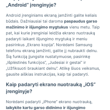
„Android“ įrenginyje?
Android įrenginiams ekraną įamžinti galite keliais
būdais. Dažniausiai tai daroma
paspaudus garso
mažinimo ir išjungimo mygtukus
vienu metu. Taip
pat, kai kurie įrenginiai leidžia ekrano nuotrauką
padaryti laikant išjungimo mygtuką ir meniu
pasirinkus „Ekrano kopija”. Norėdami Samsung
telefonu ekraną įamžinti, galite jį nubraukti delnu.
Šią funkciją įjungsite nustatymuose, pasirinkę
„Išplėstinės funkcijos”, „Judesiai ir gestai” ir
„Užfiksuoti braukiant delnu”. Atlikę šiuos veiksmus,
gausite aiškias instrukcijas, kaip tai padaryti.
Kaip padaryti ekrano nuotrauką „iOS“
įrenginyje?
Norėdami padaryti „iPhone” ekrano nuotrauką,
laikykite kartu garso didinimo ir išjungimo