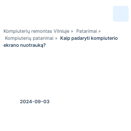
Kompiuterių remontas Vilniuje
»
Patarimai
»
Kompiuterių patarimai
»
Kaip padaryti kompiuterio
ekrano nuotrauką?
Kaip padaryti kompiuterio
ekrano nuotrauką?
Parašė
IT112 komanda
2024-09-03