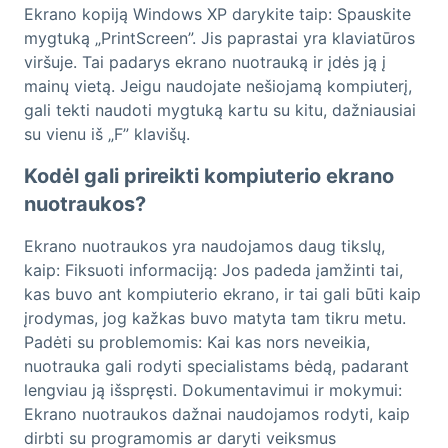
Ekrano kopiją Windows XP darykite taip: Spauskite
mygtuką „PrintScreen”. Jis paprastai yra klaviatūros
viršuje. Tai padarys ekrano nuotrauką ir įdės ją į
mainų vietą. Jeigu naudojate nešiojamą kompiuterį,
gali tekti naudoti mygtuką kartu su kitu, dažniausiai
su vienu iš „F” klavišų.
Kodėl gali prireikti kompiuterio ekrano
nuotraukos?
Ekrano nuotraukos yra naudojamos daug tikslų,
kaip: Fiksuoti informaciją: Jos padeda įamžinti tai,
kas buvo ant kompiuterio ekrano, ir tai gali būti kaip
įrodymas, jog kažkas buvo matyta tam tikru metu.
Padėti su problemomis: Kai kas nors neveikia,
nuotrauka gali rodyti specialistams bėdą, padarant
lengviau ją išspręsti. Dokumentavimui ir mokymui:
Ekrano nuotraukos dažnai naudojamos rodyti, kaip
dirbti su programomis ar daryti veiksmus