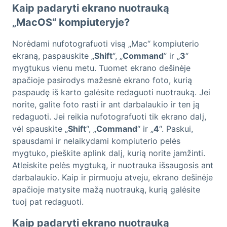
Kaip padaryti ekrano nuotrauką
„MacOS“ kompiuteryje?
Norėdami nufotografuoti visą „Mac“ kompiuterio
ekraną, paspauskite „
Shift
“, „
Command
” ir „
3
“
mygtukus vienu metu. Tuomet ekrano dešinėje
apačioje pasirodys mažesnė ekrano foto, kurią
paspaudę iš karto galėsite redaguoti nuotrauką. Jei
norite, galite foto rasti ir ant darbalaukio ir ten ją
redaguoti. Jei reikia nufotografuoti tik ekrano dalį,
vėl spauskite „
Shift
“, „
Command
“ ir „
4
“. Paskui,
spausdami ir nelaikydami kompiuterio pelės
mygtuko, pieškite aplink dalį, kurią norite įamžinti.
Atleiskite pelės mygtuką, ir nuotrauka išsaugosis ant
darbalaukio. Kaip ir pirmuoju atveju, ekrano dešinėje
apačioje matysite mažą nuotrauką, kurią galėsite
tuoj pat redaguoti.
Kaip padaryti ekrano nuotrauką