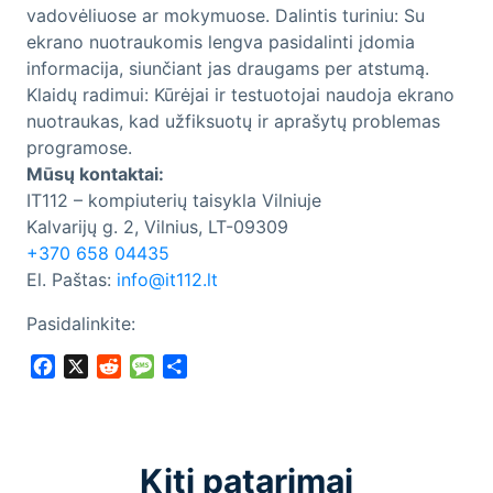
vadovėliuose ar mokymuose. Dalintis turiniu: Su
ekrano nuotraukomis lengva pasidalinti įdomia
informacija, siunčiant jas draugams per atstumą.
Klaidų radimui: Kūrėjai ir testuotojai naudoja ekrano
nuotraukas, kad užfiksuotų ir aprašytų problemas
programose.
Mūsų kontaktai:
IT112 – kompiuterių taisykla Vilniuje
Kalvarijų g. 2, Vilnius, LT-09309
+370 658 04435
El. Paštas:
info@it112.lt
Pasidalinkite:
Facebook
X
Reddit
Message
Share
Kiti patarimai