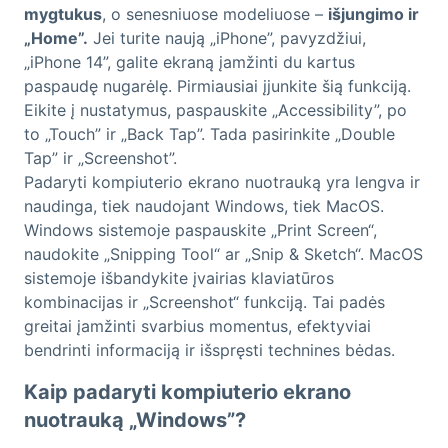
mygtukus
, o senesniuose modeliuose –
išjungimo ir
„Home”.
Jei turite naują „iPhone”, pavyzdžiui,
„iPhone 14”, galite ekraną įamžinti du kartus
paspaudę nugarėlę. Pirmiausiai įjunkite šią funkciją.
Eikite į nustatymus, paspauskite „Accessibility”, po
to „Touch” ir „Back Tap”. Tada pasirinkite „Double
Tap” ir „Screenshot”.
Padaryti kompiuterio ekrano nuotrauką yra lengva ir
naudinga, tiek naudojant Windows, tiek MacOS.
Windows sistemoje paspauskite „Print Screen“,
naudokite „Snipping Tool“ ar „Snip & Sketch“. MacOS
sistemoje išbandykite įvairias klaviatūros
kombinacijas ir „Screenshot“ funkciją. Tai padės
greitai įamžinti svarbius momentus, efektyviai
bendrinti informaciją ir išspręsti technines bėdas.
Kaip padaryti kompiuterio ekrano
nuotrauką „Windows”?