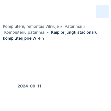
Kompiuterių remontas Vilniuje
»
Patarimai
»
Kompiuterių patarimai
»
Kaip prijungti stacionarų
kompiuterį prie Wi-Fi?
Kaip prijungti stacionarų
kompiuterį prie Wi-Fi?
Parašė
IT112 komanda
2024-09-11