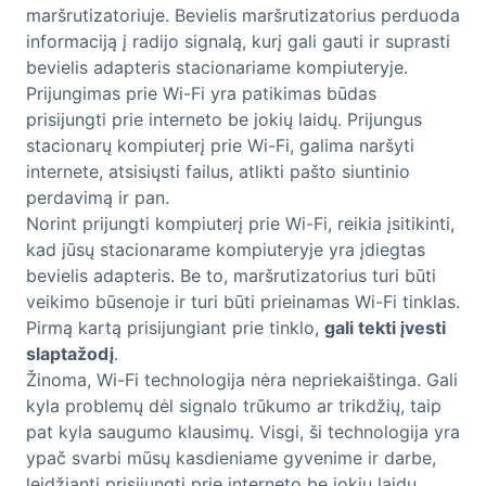
maršrutizatoriuje. Bevielis maršrutizatorius perduoda
informaciją į radijo signalą, kurį gali gauti ir suprasti
bevielis adapteris stacionariame kompiuteryje.
Prijungimas prie Wi-Fi yra patikimas būdas
prisijungti prie interneto be jokių laidų. Prijungus
stacionarų kompiuterį prie Wi-Fi, galima naršyti
internete, atsisiųsti failus, atlikti pašto siuntinio
perdavimą ir pan.
Norint prijungti kompiuterį prie Wi-Fi, reikia įsitikinti,
kad jūsų stacionarame kompiuteryje yra įdiegtas
bevielis adapteris. Be to, maršrutizatorius turi būti
veikimo būsenoje ir turi būti prieinamas Wi-Fi tinklas.
Pirmą kartą prisijungiant prie tinklo,
gali tekti įvesti
slaptažodį
.
Žinoma, Wi-Fi technologija nėra nepriekaištinga. Gali
kyla problemų dėl signalo trūkumo ar trikdžių, taip
pat kyla saugumo klausimų. Visgi, ši technologija yra
ypač svarbi mūsų kasdieniame gyvenime ir darbe,
leidžianti prisijungti prie interneto be jokių laidų.