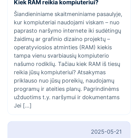
Kiek RAM reikia kompiuteriui?
Šiandieniniame skaitmeniniame pasaulyje,
kur kompiuteriai naudojami viskam – nuo
paprasto naršymo internete iki sudėtingų
žaidimų ar grafinio dizaino projektų –
operatyviosios atminties (RAM) kiekis
tampa vienu svarbiausių kompiuterio
našumo rodiklių. Tačiau kiek RAM iš tiesų
reikia jūsų kompiuteriui? Atsakymas
priklauso nuo jūsų poreikių, naudojamų
programų ir ateities planų. Pagrindinėms
užduotims t.y. naršymui ir dokumentams
Jei […]
2025-05-21