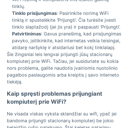
tinklų.
Tinklo prisijungimas
: Pasirinkite norimą WiFi
tinklą ir spustelėkite ‘Prijungti’. Čia turėsite įvesti
tinklo slaptažodį (jei jis yra) ir paspausti ‘Prijungti’.
Patvirtinimas
: Gavus pranešimą, kad prisijungimas
pavyko, įsitikinkite, kad internetas veikia teisingai,
atidarę naršyklę ir atsidariusi bet kokį tinklalapį.
Šie žingsniai leis lengvai prijungti jūsų stacionarų
kompiuterį prie WiFi. Tačiau, jei susiduriate su kokia
nors problema, galite naudotis įvairiomis nuotolinio
pagalbos paslaugomis arba kreiptis į savo interneto
tiekėją.
Kaip spręsti problemas prijungiant
kompiuterį prie WiFi?
Ne visada viskas vyksta sklandžiai su wifi, ypač jei
bandoma prijungti stacionarų kompiuterį be jokio
belaidžio ryšio palaikymo. Štai keletas patarimų,