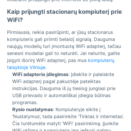
Kaip prijungti stacionarų kompiuterį prie
WiFi?
Pirmiausia, reikia pasirūpinti, ar jūsų stacionarus
kompiuteris gali priimti belaidį signalą. Dauguma
naujųjų modelių turi įmontuotą WiFi adapterį, tačiau
senesni modeliai gali to neturėti. Jei neturite, galite
įsigyti išorinį WiFi adapterį, pas mus
kompiuterių
taisykloje Vilniuje
.
WiFi adapterio įdiegimas
: Įdiekite ir paleiskite
WiFi adapterį pagal pakuotėje pateiktas
instrukcijas. Dauguma iš jų tiesiog jungiasi prie
USB prievado ir automatiškai įdiegia būtinas
programas.
Rysio nustatymas
: Kompiuteryje eikite į
‘Nustatymus’, tada pasirinkite ‘Tinklas ir internetas’.
Čia turėtumėte matyti ‘WiFi’ pasirinkimą. Įjunkite
WiFi rėžimą ir kompiuteris ims ieškoti galimų