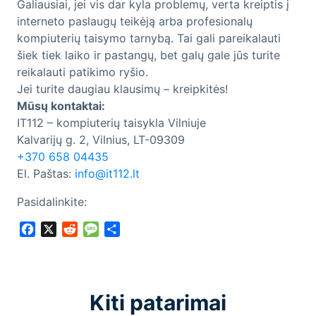
Galiausiai, jei vis dar kyla problemų, verta kreiptis į
interneto paslaugų teikėją arba profesionalų
kompiuterių taisymo tarnybą. Tai gali pareikalauti
šiek tiek laiko ir pastangų, bet galų gale jūs turite
reikalauti patikimo ryšio.
Jei turite daugiau klausimų – kreipkitės!
Mūsų kontaktai:
IT112 – kompiuterių taisykla Vilniuje
Kalvarijų g. 2, Vilnius, LT-09309
+370 658 04435
El. Paštas:
info@it112.lt
Pasidalinkite:
Facebook
X
Reddit
Message
Share
Kiti patarimai