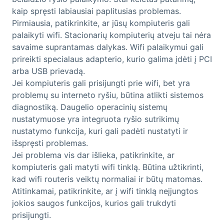
kaip spręsti labiausiai paplitusias problemas.
Pirmiausia, patikrinkite, ar jūsų kompiuteris gali
palaikyti wifi. Stacionarių kompiuterių atveju tai nėra
savaime suprantamas dalykas. Wifi palaikymui gali
prireikti specialaus adapterio, kurio galima įdėti į PCI
arba USB prievadą.
Jei kompiuteris gali prisijungti prie wifi, bet yra
problemų su interneto ryšiu, būtina atlikti sistemos
diagnostiką. Daugelio operacinių sistemų
nustatymuose yra integruota ryšio sutrikimų
nustatymo funkcija, kuri gali padėti nustatyti ir
išspręsti problemas.
Jei problema vis dar išlieka, patikrinkite, ar
kompiuteris gali matyti wifi tinklą. Būtina užtikrinti,
kad wifi routeris veiktų normaliai ir būtų matomas.
Atitinkamai, patikrinkite, ar į wifi tinklą neįjungtos
jokios saugos funkcijos, kurios gali trukdyti
prisijungti.