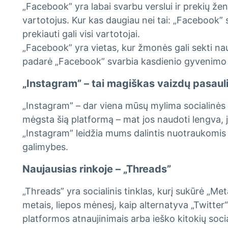
„Facebook” yra labai svarbu verslui ir prekių žen
vartotojus. Kur kas daugiau nei tai: „Facebook” siū
prekiauti gali visi vartotojai.
„Facebook” yra vietas, kur žmonės gali sekti nau
padarė „Facebook” svarbia kasdienio gyvenimo dal
„Instagram” – tai magiškas vaizdų pasaul
„Instagram” – dar viena mūsų mylima socialinės 
mėgsta šią platformą – mat jos naudoti lengva, ji
„Instagram” leidžia mums dalintis nuotraukomis ir 
galimybes.
Naujausias rinkoje – „Threads”
„Threads” yra socialinis tinklas, kurį sukūrė „M
metais, liepos mėnesį, kaip alternatyva „Twitter“ 
platformos atnaujinimais arba ieško kitokių soci