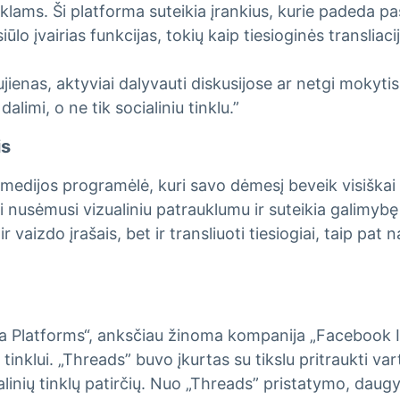
klams. Ši platforma suteikia įrankius, kurie padeda pas
lo įvairias funkcijas, tokių kaip tiesioginės transliacij
jienas, aktyviai dalyvauti diskusijose ar netgi mokyti
imi, o ne tik socialiniu tinklu.”
is
medijos programėlė, kuri savo dėmesį beveik visiškai s
 nusėmusi vizualiniu patrauklumu ir suteikia galimybę k
vaizdo įrašais, bet ir transliuoti tiesiogiai, taip pat n
eta Platforms“, anksčiau žinoma kompanija „Facebook I
tinklui. „Threads” buvo įkurtas su tikslu pritraukti var
alinių tinklų patirčių. Nuo „Threads” pristatymo, daug