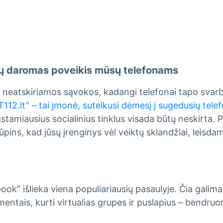
logijų daromas poveikis mūsų telefonams
i dvi neatskiriamos sąvokos, kadangi telefonai tapo sv
IT112.lt” – tai įmonė, sutelkusi dėmesį į sugedusių tel
stamiausius socialinius tinklus visada būtų neskirta. 
ns, kad jūsų įrenginys vėl veiktų sklandžiai, leisdama
ok” išlieka viena populiariausių pasaulyje. Čia galima 
mentais, kurti virtualias grupes ir puslapius – bendru