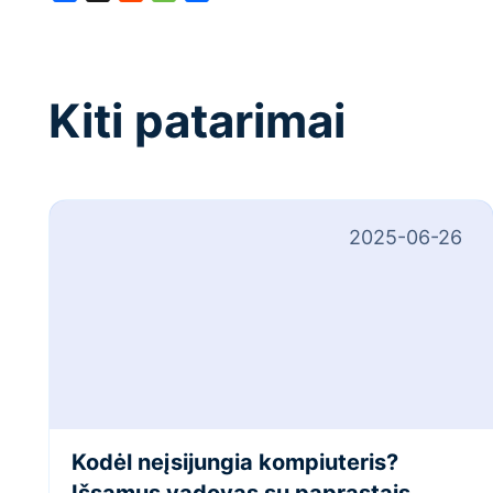
Kiti patarimai
2025-06-26
Kodėl neįsijungia kompiuteris?
Išsamus vadovas su paprastais