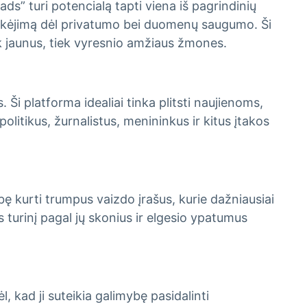
ds” turi potencialą tapti viena iš pagrindinių
sitikėjimą dėl privatumo bei duomenų saugumo. Ši
iek jaunus, tiek vyresnio amžiaus žmones.
. Ši platforma idealiai tinka plitsti naujienoms,
politikus, žurnalistus, menininkus ir kitus įtakos
bę kurti trumpus vaizdo įrašus, kurie dažniausiai
s turinį pagal jų skonius ir elgesio ypatumus
 kad ji suteikia galimybę pasidalinti