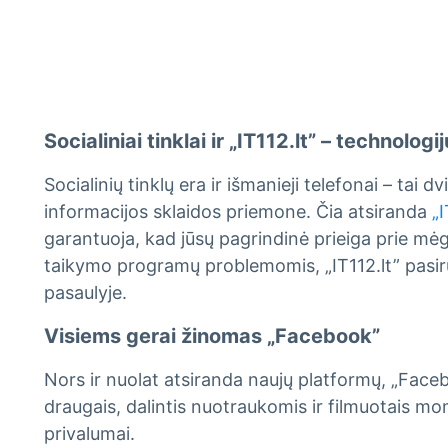
Socialiniai tinklai ir „IT112.lt” – techno
Socialinių tinklų era ir išmanieji telefonai – ta
informacijos sklaidos priemone. Čia atsiranda
„
garantuoja, kad jūsų pagrindinė prieiga prie mėg
taikymo programų problemomis, „IT112.lt” pasirūpi
pasaulyje.
Visiems gerai žinomas „Facebook”
Nors ir nuolat atsiranda naujų platformų, „Facebo
draugais, dalintis nuotraukomis ir filmuotais mo
privalumai.