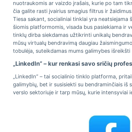
nuotraukomis ar vaizdo įrašais, kurie po tam ti
čia galite rasti įvairius smagius filtrus ir žaidimus
Tiesa sakant, socialiniai tinklai yra neatsiejama
šiomis platformomis, visada bus pasiekiama ir vei
tinklų dirba siekdamas užtikrinti unikalų bendravi
mūsų virtualų bendravimą daugiau žaismingumo ir
tobulėja, suteikdamas mums galimybes išreikšti 
„LinkedIn” – kur renkasi savo sričių profes
„LinkedIn” – tai socialinio tinklo platforma, pritai
galimybių, bet ir susisiekti su bendraminčiais iš
verslo sektoriuje ir tarp mūsų, kurie intensyviai 