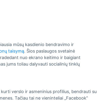
arbiausia mūsų kasdienio bendravimo ir
efonų taisymą
. Šios paslaugos svetainė
Pradedant nuo ekrano keitimo ir baigiant
s jums toliau dalyvauti socialinių tinklų
kurti verslo ir asmeninius profilius, bendrauti su
omenes. Tačiau tai ne vieninteliai „Facebook”