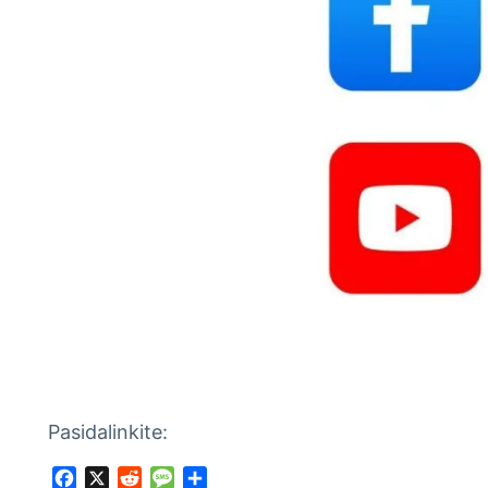
Pasidalinkite:
Facebook
X
Reddit
Message
Share