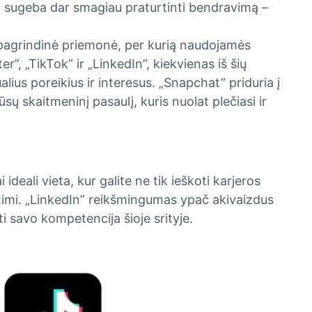
t” sugeba dar smagiau praturtinti bendravimą –
ad pagrindinė priemonė, per kurią naudojamės
”, „TikTok” ir „LinkedIn”, kiekvienas iš šių
alius poreikius ir interesus. „Snapchat” priduria į
skaitmeninį pasaulį, kuris nuolat plečiasi ir
 ideali vieta, kur galite ne tik ieškoti karjeros
irtimi. „LinkedIn” reikšmingumas ypač akivaizdus
ti savo kompetencija šioje srityje.