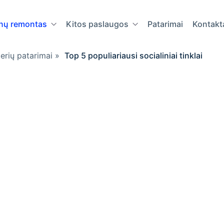
onų remontas
Kitos paslaugos
Patarimai
Kontakt
erių patarimai
»
Top 5 populiariausi socialiniai tinklai
iausi
lai