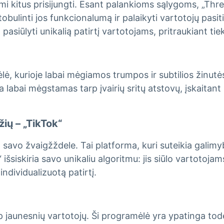
mi kitus prisijungti. Esant palankioms sąlygoms, „Threa
tobulinti jos funkcionalumą ir palaikyti vartotojų pa
a pasiūlyti unikalią patirtį vartotojams, pritraukiant t
ėlė, kurioje labai mėgiamos trumpos ir subtilios žinutės
a labai mėgstamas tarp įvairių sritų atstovų, įskaitant 
ių – „TikTok“
 savo žvaigžždele. Tai platforma, kuri suteikia galimy
išsiskiria savo unikaliu algoritmu: jis siūlo vartotojam
ndividualizuotą patirtį.
 jaunesnių vartotojų. Ši programėlė yra ypatinga todėl,