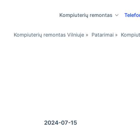
Kompiuterių remontas
Telef
Kompiuterių remontas Vilniuje
»
Patarimai
»
Kompiut
Top 5 populiar
socialiniai tink
Parašė
IT112 komanda
2024-07-15