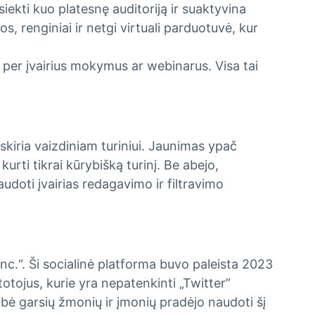
iekti kuo platesnę auditoriją ir suaktyvina
os, renginiai ir netgi virtuali parduotuvė, kur
s per įvairius mokymus ar webinarus. Visa tai
kiria vaizdiniam turiniui. Jaunimas ypač
urti tikrai kūrybišką turinį. Be abejo,
audoti įvairias redagavimo ir filtravimo
nc.“. Ši socialinė platforma buvo paleista 2023
totojus, kurie yra nepatenkinti „Twitter”
ybė garsių žmonių ir įmonių pradėjo naudoti šį