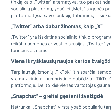
tinklą kaip „Twitter” alternatyvą, tuo paskatinda
socialinių platformų, ypač jei „Meta“ sugebės pa
platforma tęsia savo funkcijų tobulinimą ir sieki
„Twitter” arba dabar žinomas, kaip „X”
„Twitter” yra išskirtinė socialinio tinklo program
reikšti nuomones ar vesti diskusijas. „Twitter” yr
turinčius asmenis.
Viena iš ryškiausių naujos kartos žvaigždž
Tarp jaunųjų žmonių „TikTok“ itin sparčiai temdo
yra muzikinio ar humoristinio pobūdžio. „TikTok“ 
platformoje. Dėl to kiekvienas vartotojas gauna i
„Snapchat” – greitai gęstanti žvaižgdė
Netrunka, „Snapchat” virsta ypač populiariu tarp