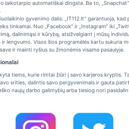
kro laikotarpio automatiškai dingsta. Be to, „Snapcha
.
 šiuolaikinio gyvenimo dalis. „IT112.lt” garantuoja, k
ks tinkamai. Nuo „Facebook” ir „Instagram” iki „Twitter
mą, dalinimąsi ir kūrybą, atsižvelgiant į mūsų individu
 lengvumo. Visos šios programėlės kartu sukuria mūsų 
save ir mainti ryšius su žmonėmis visame pasaulyje.
ionalai
kyta tiems, kurie rimtai žiūri į savo karjeros kryptis. Tai
 savo srities, dalintis savo pergyvenimais ir gauta pat
ieško naujų darbo galimybių arba tiesiog nori pasidalin